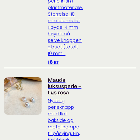
perlefinish i
plastmateriale.
Størrelse: 10
mm diameter
Høyde: 4 mm
høyde på
selve knappen
- buet (totalt
10 mm...
18
kr
Mauds
luksusperle –
Lys rosa
Nydelig
perleknapp
med flat
bakside og
metallhempe
til påsying. Fin,