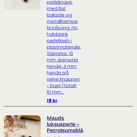
perleknapp
med flat
bakside og
metallhempe
til påsying. Fin,
halvblank
perlefinish i
plastmateriale.
Størrelse: 10
mm diameter
Høyde: 4 mm
høyde på
selve knappen
- buet (totalt
10 mm...
18
kr
Mauds
luksusperle –
Petroleumsblå