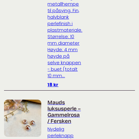
metallhempe
til påsying. Fin,
halvblank
perlefinish i
plastmateriale.
Størrelse: 10
mm diameter
Høyde: 4 mm
høyde på
selve knappen
- buet (totalt
10 mm...
18
kr
Mauds
luksusperle –
Gammelrosa
/ Fersken
Nydelig
perleknapp