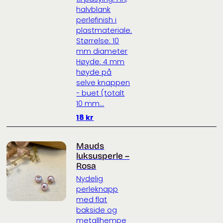
halvblank
perlefinish i
plastmateriale.
Størrelse: 10
mm diameter
Høyde: 4 mm
høyde på
selve knappen
- buet (totalt
10 mm...
18
kr
Mauds
luksusperle –
Rosa
Nydelig
perleknapp
med flat
bakside og
metallhempe