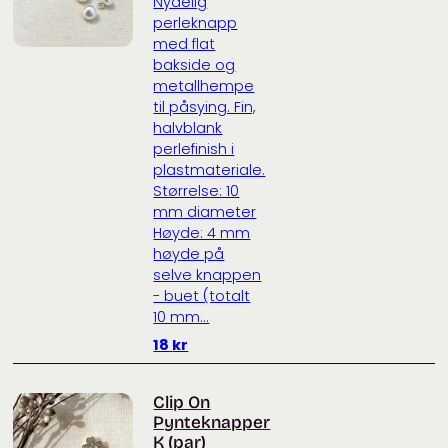
Nydelig
perleknapp
med flat
bakside og
metallhempe
til påsying. Fin,
halvblank
perlefinish i
plastmateriale.
Størrelse: 10
mm diameter
Høyde: 4 mm
høyde på
selve knappen
- buet (totalt
10 mm...
18
kr
Clip On
Pynteknapper
K (par)