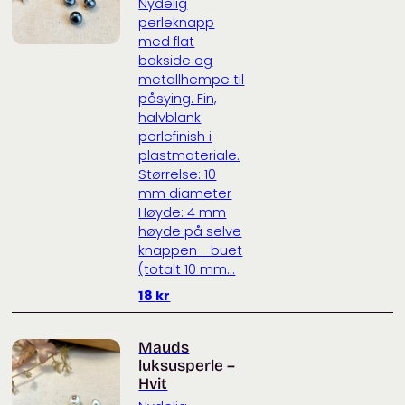
Nydelig
perleknapp
med flat
bakside og
metallhempe til
påsying. Fin,
halvblank
perlefinish i
plastmateriale.
Størrelse: 10
mm diameter
Høyde: 4 mm
høyde på selve
knappen - buet
(totalt 10 mm...
18
kr
Mauds
luksusperle –
Hvit