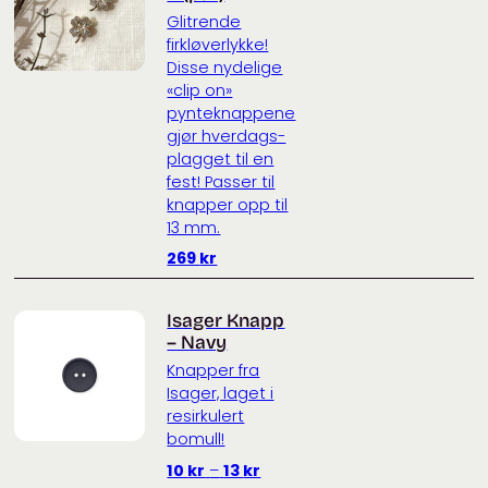
Glitrende
firkløverlykke!
Disse nydelige
«clip on»
pynteknappene
gjør hverdags-
plagget til en
fest! Passer til
knapper opp til
13 mm.
269
kr
Isager Knapp
– Navy
Knapper fra
Isager, laget i
resirkulert
bomull!
Prisområde:
10
kr
–
13
kr