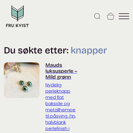
Skip
to
content
Du søkte etter:
knapper
Mauds
luksusperle –
Mild grønn
Nydelig
perleknapp
med flat
bakside og
metallhempe
til påsying. Fin,
halvblank
perlefinish i