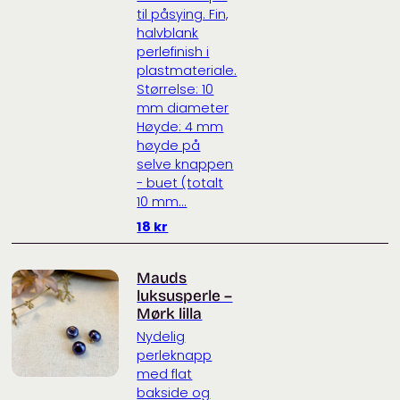
til påsying. Fin,
halvblank
perlefinish i
plastmateriale.
Størrelse: 10
mm diameter
Høyde: 4 mm
høyde på
selve knappen
- buet (totalt
10 mm...
18
kr
Mauds
luksusperle –
Mørk lilla
Nydelig
perleknapp
med flat
bakside og