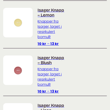
10 kr
til
Isager Knapp
13 kr
– Lemon
Knapper fra
Isager, laget i
resirkulert
bomull!
Prisområde:
10
kr
–
13
kr
10 kr
til
Isager Knapp
13 kr
– Blush
Knapper fra
Isager, laget i
resirkulert
bomull!
Prisområde:
10
kr
–
13
kr
10 kr
til
Isager Knapp
13 kr