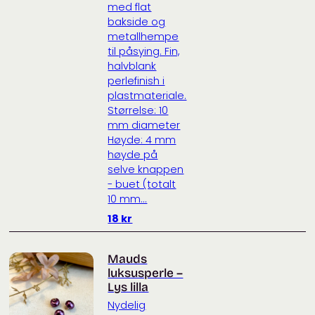
med flat
bakside og
metallhempe
til påsying. Fin,
halvblank
perlefinish i
plastmateriale.
Størrelse: 10
mm diameter
Høyde: 4 mm
høyde på
selve knappen
- buet (totalt
10 mm...
18
kr
Mauds
luksusperle –
Lys lilla
Nydelig