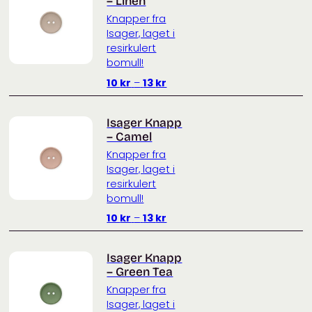
– Linen
Knapper fra
Isager, laget i
resirkulert
bomull!
Prisområde:
10
kr
–
13
kr
10 kr
til
Isager Knapp
13 kr
– Camel
Knapper fra
Isager, laget i
resirkulert
bomull!
Prisområde:
10
kr
–
13
kr
10 kr
til
Isager Knapp
13 kr
– Green Tea
Knapper fra
Isager, laget i