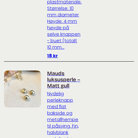
plastmateriale.
Størrelse: 10
mm diameter
Høyde: 4 mm
høyde på
selve knappen
- buet (totalt
10 mm...
18
kr
Mauds
luksusperle –
Matt gull
Nydelig
perleknapp
med flat
bakside og
metallhempe
til påsying. Fin,
halvblank