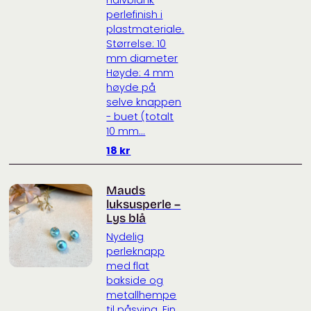
halvblank
perlefinish i
plastmateriale.
Størrelse: 10
mm diameter
Høyde: 4 mm
høyde på
selve knappen
- buet (totalt
10 mm...
18
kr
Mauds
luksusperle –
Lys blå
Nydelig
perleknapp
med flat
bakside og
metallhempe
til påsying. Fin,