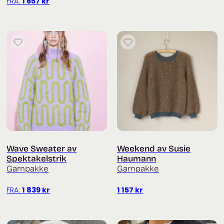
FRA:
1 657
kr
Wave Sweater av
Weekend av Susie
Spektakelstrik
Haumann
Garnpakke
Garnpakke
FRA:
1 839
kr
1 157
kr