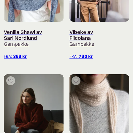
Venilia Shawl av
Vibeke av
Sari Nordlund
Filcolana
Garnpakke
Garnpakke
FRA:
368
kr
FRA:
780
kr