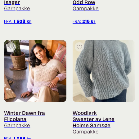
Isager
Odd Row
Garnpakke
Garnpakke
FRA:
1 508
kr
FRA:
215
kr
Winter Dawn fra
Woodlark
Filcolana
Sweater av Lene
Garnpakke
Holme Samsøe
Garnpakke
FRA:
1 098
kr