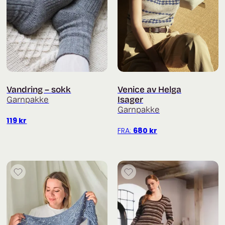
Vandring – sokk
Venice av Helga
Garnpakke
Isager
Garnpakke
119
kr
FRA:
680
kr