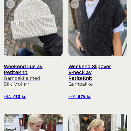
Weekend Lue av
Weekend Slipover
PetiteKnit
V-neck av
Garnpakke med
PetiteKnit
Silk Mohair
Garnpakke
FRA:
410
kr
FRA:
876
kr