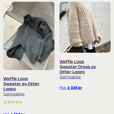
Waffle Loop
Sweater Dress av
Other Loops
Garnpakke
Waffle Loop
Sweater av Other
FRA:
2 326
kr
Loops
Garnpakke
Vurdert
5.00
av 5