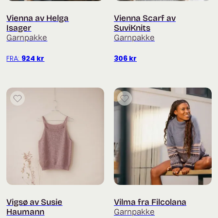
Vienna av Helga
Vienna Scarf av
Isager
SuviKnits
Garnpakke
Garnpakke
FRA:
924
kr
306
kr
Vigsø av Susie
Vilma fra Filcolana
Haumann
Garnpakke