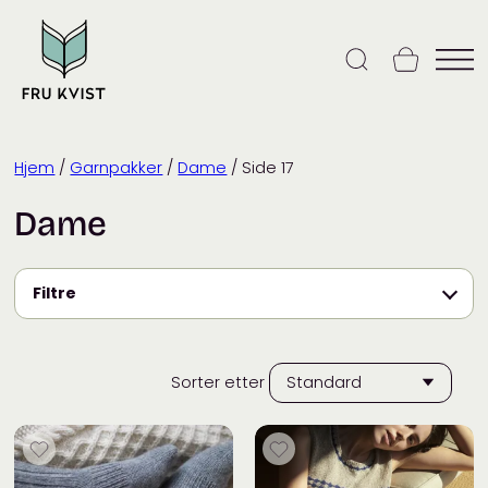
Skip
to
content
Hjem
/
Garnpakker
/
Dame
/ Side 17
Dame
Filtre
Sorter etter