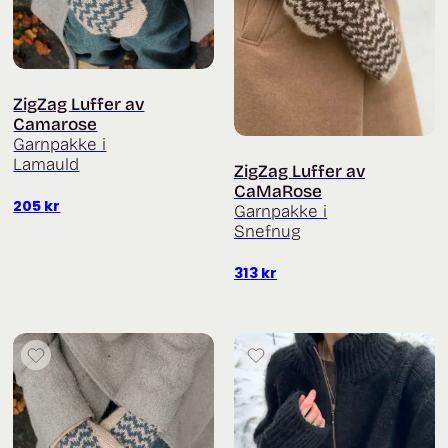
ZigZag Luffer av
Camarose
Garnpakke i
Lamauld
ZigZag Luffer av
CaMaRose
205
kr
Garnpakke i
Snefnug
313
kr