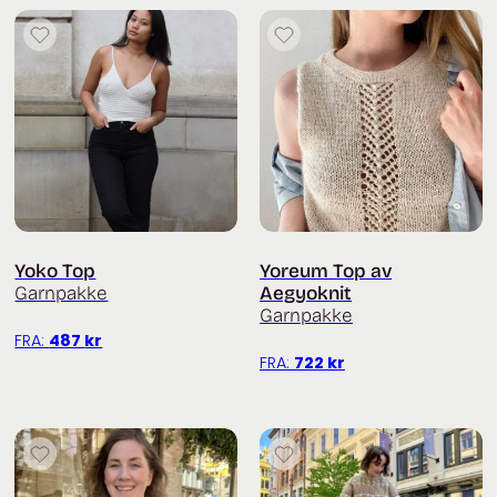
Yoko Top
Yoreum Top av
Garnpakke
Aegyoknit
Garnpakke
FRA:
487
kr
FRA:
722
kr