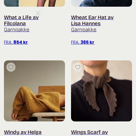
What a Life av
Wheat Ear Hat av
Filcolana
Lisa Hannes
Garnpakke
Garnpakke
FRA:
854
kr
FRA:
365
kr
Windy av Helga
Wings Scarf av