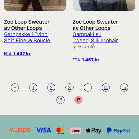
Zoe Loop Sweater
Zoe Loop Sweater
av Other Loops
av Other Loops
Garnpakke i Tvinni,
Garnpakke i
Soft Fine & Bouclé
Tweed, Silk Mohair
& Bouclé
FRA:
1 437
kr
FRA:
1 467
kr
←
1
2
3
…
14
15
16
17