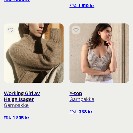
FRA:
1 510
kr
Working Girl av
Y-top
Helga Isager
Garnpakke
Garnpakke
FRA:
358
kr
FRA:
1 235
kr