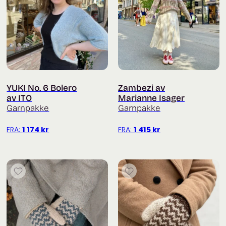
YUKI No. 6 Bolero
Zambezi av
av ITO
Marianne Isager
Garnpakke
Garnpakke
FRA:
1 174
kr
FRA:
1 415
kr