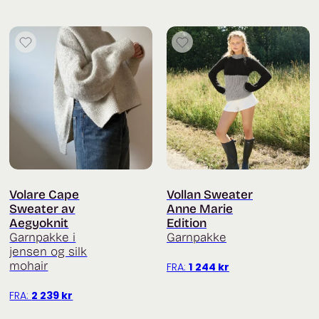
Volare Cape
Vollan Sweater
Sweater av
Anne Marie
Aegyoknit
Edition
Garnpakke i
Garnpakke
jensen og silk
mohair
FRA:
1 244
kr
FRA:
2 239
kr