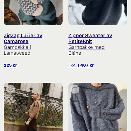
ZigZag Luffer av
Zipper Sweater av
Camarose
PetiteKnit
Garnpakke i
Garnpakke med
Lamatweed
Blåne
225
kr
FRA:
1 407
kr