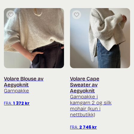
Volare Blouse av
Volare Cape
Aegyoknit
Sweater av
Garnpakke
Aegyoknit
Garnpakke i
kamgarn 2 og silk
FRA:
1 372
kr
mohair (kun i
nettbutikk)
FRA:
2 746
kr