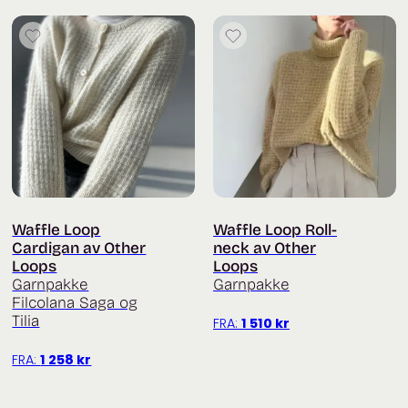
Waffle Loop
Waffle Loop Roll-
Cardigan av Other
neck av Other
Loops
Loops
Garnpakke
Garnpakke
Filcolana Saga og
Tilia
FRA:
1 510
kr
FRA:
1 258
kr