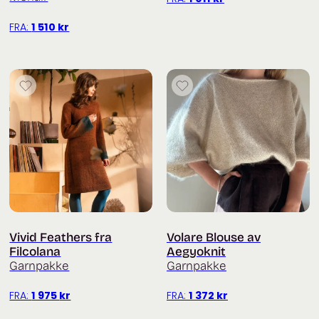
FRA:
1 510
kr
Vivid Feathers fra
Volare Blouse av
Filcolana
Aegyoknit
Garnpakke
Garnpakke
FRA:
1 975
kr
FRA:
1 372
kr