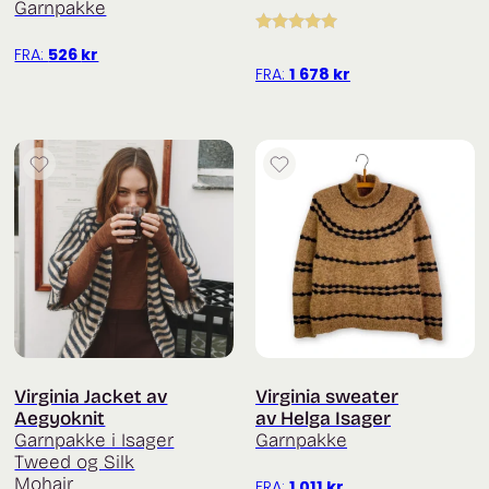
Garnpakke
Vurdert
5.00
FRA:
526
kr
av 5
FRA:
1 678
kr
Virginia Jacket av
Virginia sweater
Aegyoknit
av Helga Isager
Garnpakke i Isager
Garnpakke
Tweed og Silk
Mohair
FRA:
1 011
kr