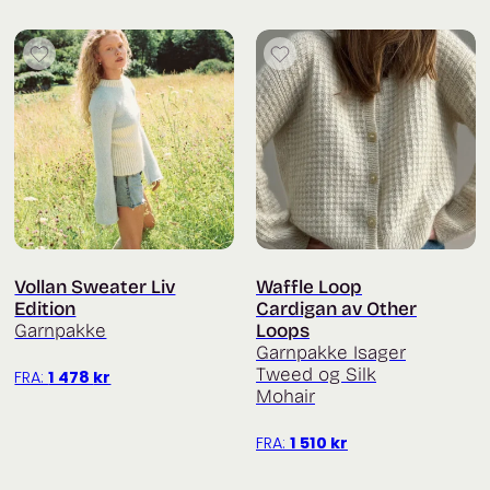
Vollan Sweater Liv
Waffle Loop
Edition
Cardigan av Other
Garnpakke
Loops
Garnpakke Isager
Tweed og Silk
FRA:
1 478
kr
Mohair
FRA:
1 510
kr