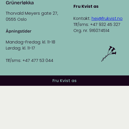
Grünerløkka
Fru Kvist as
Thorvald Meyers gate 27,
Kontakt:
hei@frukvist.no
0555 Oslo
Tlf/sms: +47 932 45 327
Org. nr. 916074514
Åpningstider
Mandag-Fredag: kl. 11-18
Lørdag: kl. 11-17
Tlf/sms: +47 477 53 044
Fru Kvist as