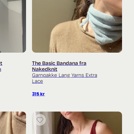
t
The Basic Bandana fra
a
Nakedknit
Garnpakke Lang Yarns Extra
Lace
315
kr