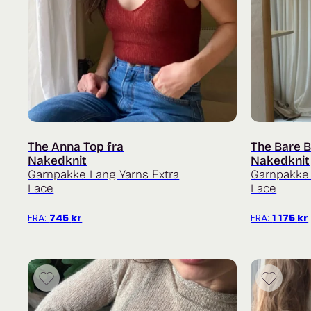
The Anna Top fra
The Bare B
Nakedknit
Nakedknit
Garnpakke Lang Yarns Extra
Garnpakke 
Lace
Lace
FRA:
745
kr
FRA:
1 175
kr