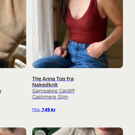
The Anna Top fra
Nakedknit
a
Garnpakke Cardiff
Cashmere Slim
FRA:
745
kr