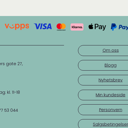
Om oss
rs gate 27,
Blogg
Nyhetsbrev
 kl. 11-18
Min kundeside
Personvern
77 53 044
Salgsbetingelse