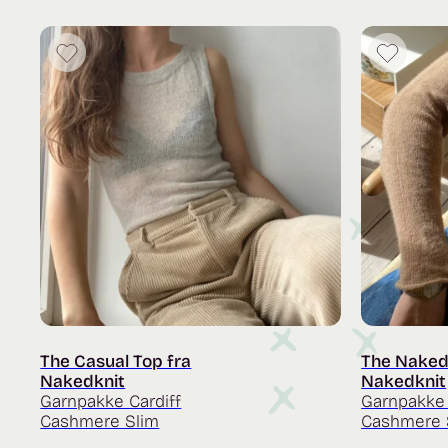
The Casual Top fra
The Naked
Nakedknit
Nakedknit
Garnpakke Cardiff
Garnpakke 
Cashmere Slim
Cashmere 