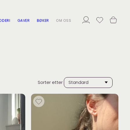
ODERI
GAVER
BØKER
OM OSS
Sorter etter