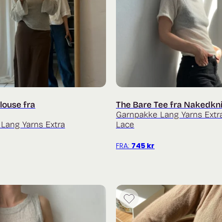
louse fra
The Bare Tee fra Nakedkni
Garnpakke Lang Yarns Extr
Lang Yarns Extra
Lace
FRA:
745
kr