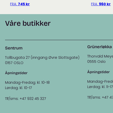
FRA:
745
kr
FRA:
960
kr
Våre butikker
Grünerløkka
Sentrum
Thorvald Meye
Tollbugata 27 (inngang Øvre Slottsgate)
0555 Oslo
0157 OSLO
Åpningstider
Åpningstider
Mandag-Fredag:
Mandag-Fredag: kl. 10-18
Lørdag: kl. 11-17
Lørdag: kl. 10-17
Tlf/sms: +47 4
Tlf/sms: +47 932 45 327