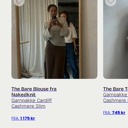
The Bare Blouse fra
The Bare T
Nakedknit
Garnpakke 
Garnpakke Cardiff
Cashmere 
Cashmere Slim
FRA:
745
kr
FRA:
1 175
kr