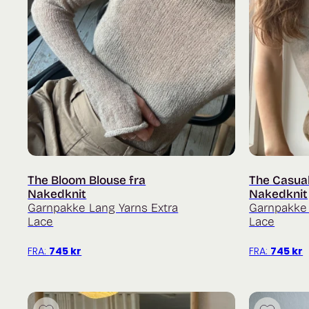
The Bloom Blouse fra
The Casual
Nakedknit
Nakedknit
Garnpakke Lang Yarns Extra
Garnpakke 
Lace
Lace
FRA:
745
kr
FRA:
745
kr