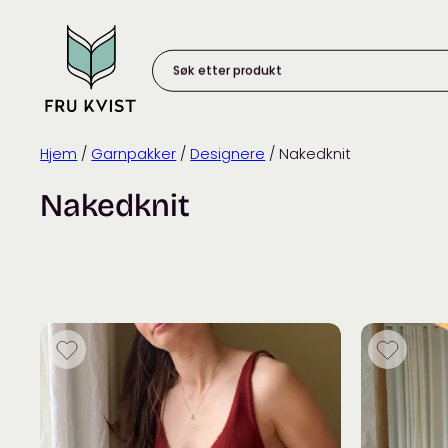
Skip
to
content
Søk
etter
produkt:
Hjem
/
Garnpakker
/
Designere
/ Nakedknit
Nakedknit