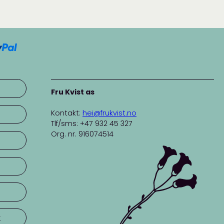
Fru Kvist as
Kontakt:
hei@frukvist.no
Tlf/sms: +47 932 45 327
Org. nr. 916074514
r