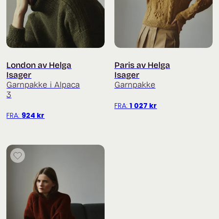
London av Helga
Paris av Helga
Isager
Isager
Garnpakke i Alpaca
Garnpakke
3
FRA:
1 027
kr
FRA:
924
kr