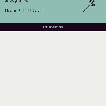
Lørdag: kl. 11-17
Tlf/sms: +47 477 53 044
Fru Kvist as