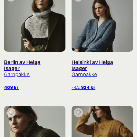
Berlin av Helga
Helsinki av Helga
Isager
Isager
Garnpakke
Garnpakke
409
kr
FRA:
924
kr