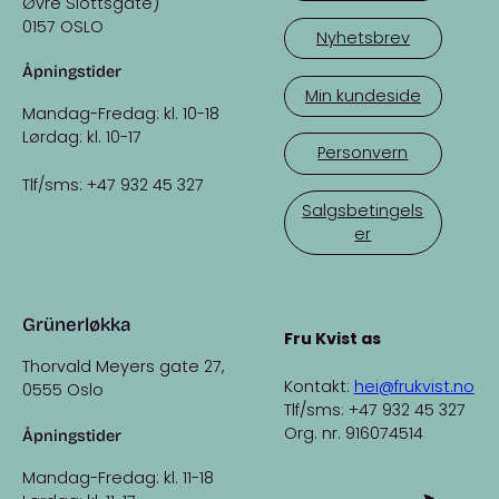
Øvre Slottsgate)
0157 OSLO
Nyhetsbrev
Åpningstider
Min kundeside
Mandag-Fredag: kl. 10-18
Lørdag: kl. 10-17
Personvern
Tlf/sms: +47 932 45 327
Salgsbetingels
er
Grünerløkka
Fru Kvist as
Thorvald Meyers gate 27,
Kontakt:
hei@frukvist.no
0555 Oslo
Tlf/sms: +47 932 45 327
Org. nr. 916074514
Åpningstider
Mandag-Fredag: kl. 11-18