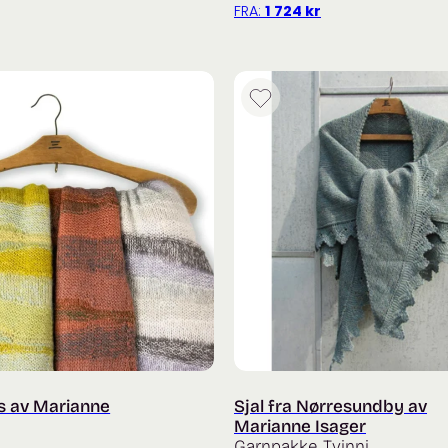
FRA:
1 724
kr
s av Marianne
Sjal fra Nørresundby av
Marianne Isager
Garnpakke Tvinni