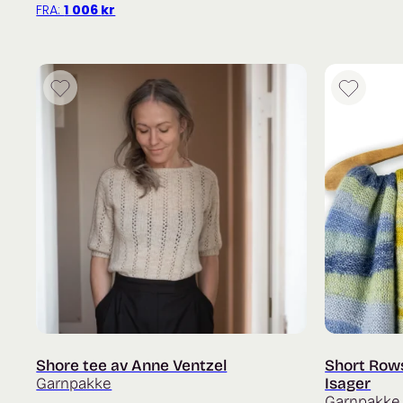
FRA:
1 006
kr
Shore tee av Anne Ventzel
Short Row
Garnpakke
Isager
Garnpakke