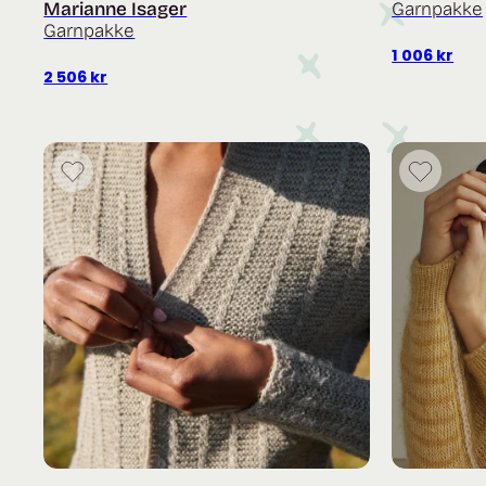
Marianne Isager
Garnpakke
Garnpakke
1 006
kr
2 506
kr