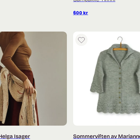
600
kr
Helga Isager
Sommerviften av Mariann