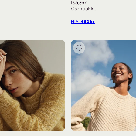
Isager
Garnpakke
FRA:
492
kr