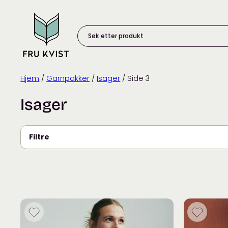
Skip
to
content
Søk
etter
produkt:
Hjem
/
Garnpakker
/
Isager
/ Side 3
Isager
Filtre