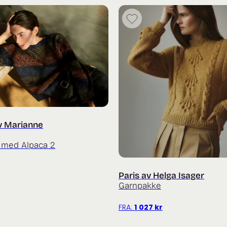
v Marianne
 med Alpaca 2
r
Paris av Helga Isager
Garnpakke
FRA:
1 027
kr