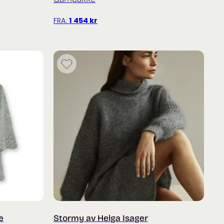
FRA:
1 454
kr
e
Stormy av Helga Isager