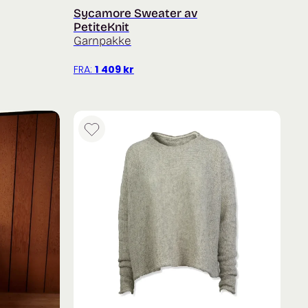
Sycamore Sweater av
PetiteKnit
Garnpakke
FRA:
1 409
kr