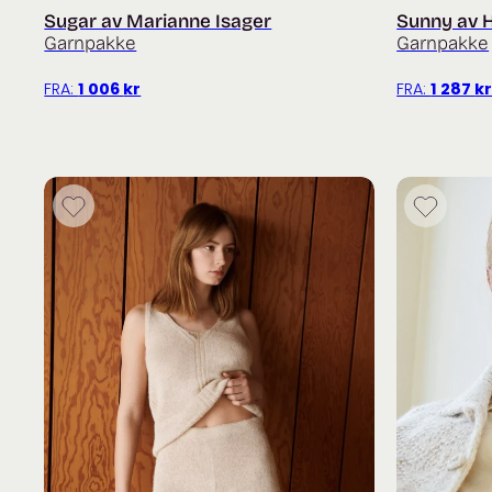
Sugar av Marianne Isager
Sunny av H
Garnpakke
Garnpakke
FRA:
1 006
kr
FRA:
1 287
k