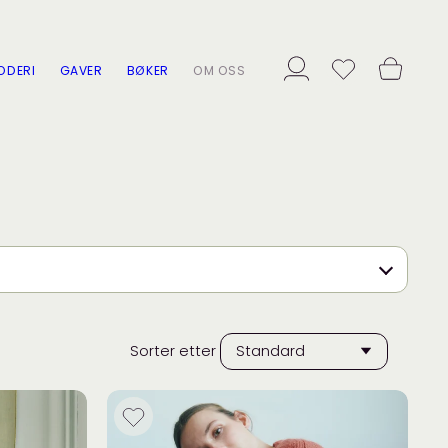
ODERI
GAVER
BØKER
OM OSS
Sorter etter