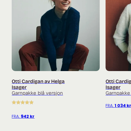
Otti Cardigan av Helga
Otti Cardi
Isager
Isager
Garnpakke blå versjon
Garnpakke 
FRA:
1 034
k
Vurdert
5.00
av 5
FRA:
942
kr