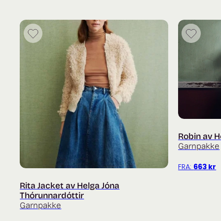
Robin av H
Garnpakke
FRA:
663
kr
Rita Jacket av Helga Jóna
Thórunnardóttir
Garnpakke