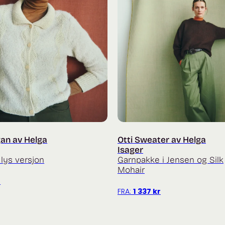
gan av Helga
Otti Sweater av Helga
Isager
lys versjon
Garnpakke i Jensen og Silk
Mohair
r
FRA:
1 337
kr