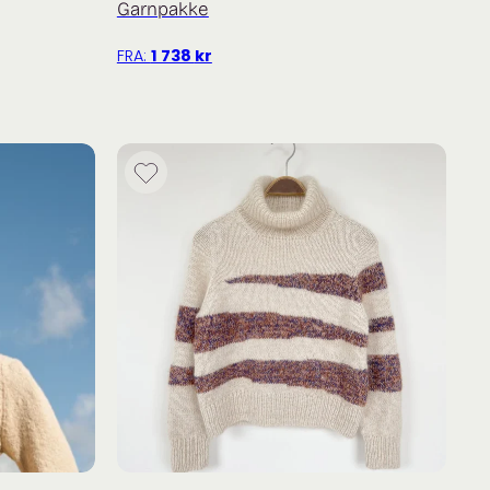
Garnpakke
FRA:
1 738
kr