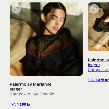
Palermo a
Isager
Garnpakke
FRA:
1 075
k
Palermo av Marianne
Isager
Garnpakke Hør Organic
FRA:
1 260
kr