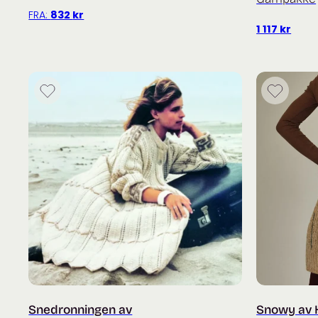
FRA:
832
kr
1 117
kr
Snedronningen av
Snowy av 