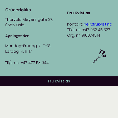
Grünerløkka
Fru Kvist as
Thorvald Meyers gate 27,
Kontakt:
hei@frukvist.no
0555 Oslo
Tlf/sms: +47 932 45 327
Org. nr. 916074514
Åpningstider
Mandag-Fredag: kl. 11-18
Lørdag: kl. 11-17
Tlf/sms: +47 477 53 044
Fru Kvist as