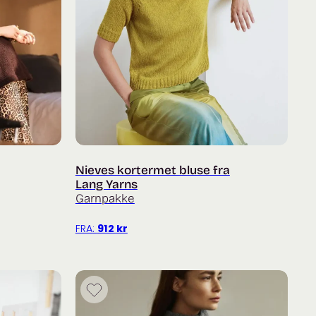
Nieves kortermet bluse fra
Lang Yarns
Garnpakke
FRA:
912
kr