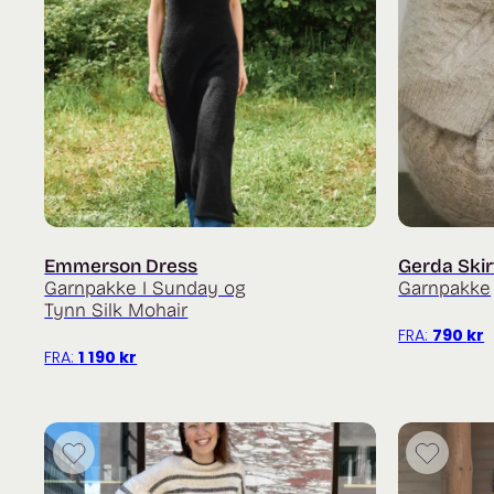
Emmerson Dress
Gerda Skir
Garnpakke I Sunday og
Garnpakke
Tynn Silk Mohair
FRA:
790
kr
FRA:
1 190
kr