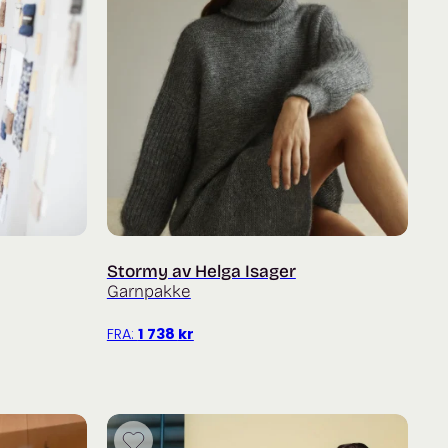
Stormy av Helga Isager
Garnpakke
FRA:
1 738
kr