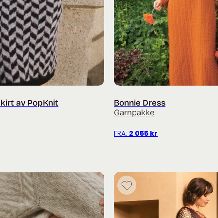
Skirt av PopKnit
Bonnie Dress
Garnpakke
FRA:
2 055
kr