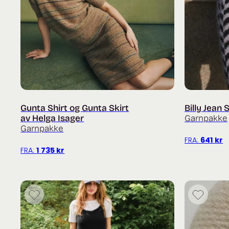
Gunta Shirt og Gunta Skirt
Billy Jean 
av Helga Isager
Garnpakke
Garnpakke
FRA:
641
kr
FRA:
1 735
kr