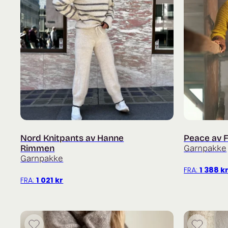
Nord Knitpants av Hanne
Peace av F
Rimmen
Garnpakke
Garnpakke
FRA:
1 388
k
FRA:
1 021
kr