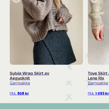
Sylvia Wrap Skirt av
Tove Skirt
Aegyoknit
Lene Rix
Garnpakke
Garnpakke
FRA:
908
kr
FRA:
1 093
k