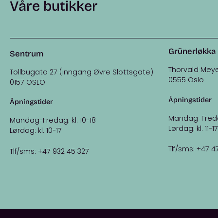
Våre butikker
Grünerløkka
Sentrum
Thorvald Meye
Tollbugata 27 (inngang Øvre Slottsgate)
0555 Oslo
0157 OSLO
Åpningstider
Åpningstider
Mandag-Fredag:
Mandag-Fredag: kl. 10-18
Lørdag: kl. 11-17
Lørdag: kl. 10-17
Tlf/sms: +47 4
Tlf/sms: +47 932 45 327