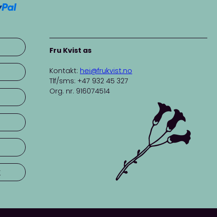
Fru Kvist as
Kontakt:
hei@frukvist.no
Tlf/sms: +47 932 45 327
Org. nr. 916074514
r