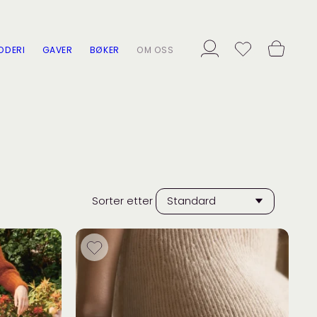
ODERI
GAVER
BØKER
OM OSS
Sorter etter