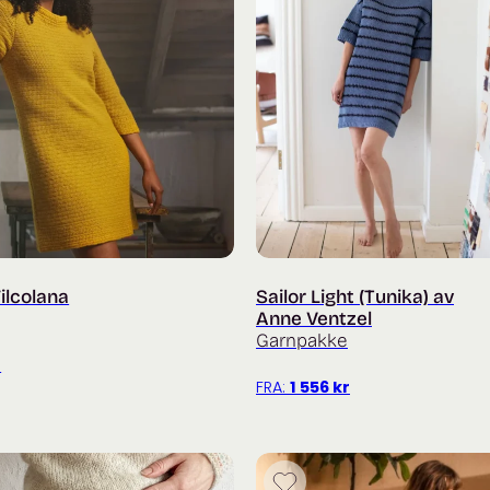
ilcolana
Sailor Light (Tunika) av
Anne Ventzel
Garnpakke
r
FRA:
1 556
kr