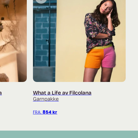
a
What a Life av Filcolana
Garnpakke
FRA:
854
kr