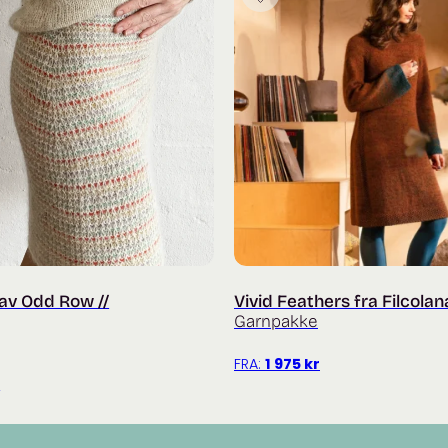
 av Odd Row //
Vivid Feathers fra Filcolan
Garnpakke
FRA:
1 975
kr
r