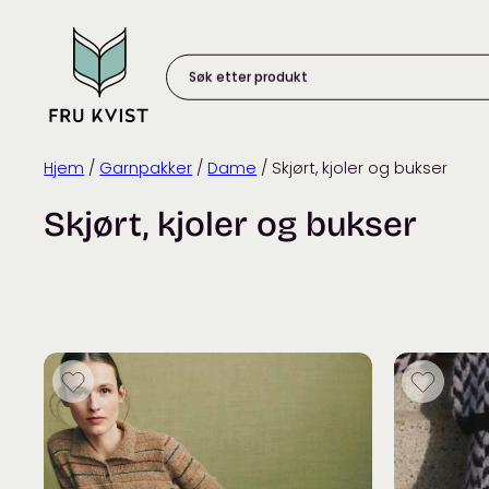
Skip
to
content
Søk
etter
produkt:
Hjem
/
Garnpakker
/
Dame
/ Skjørt, kjoler og bukser
Skjørt, kjoler og bukser