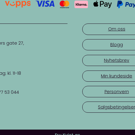
Om oss
rs gate 27,
Blogg
Nyhetsbrev
 kl. 11-18
Min kundeside
Personvern
77 53 044
Salgsbetingelse
Fru Kvist as