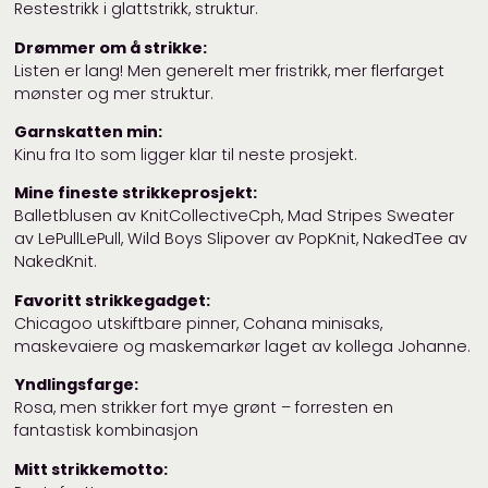
Restestrikk i glattstrikk, struktur.
Drømmer om å strikke:
Listen er lang! Men generelt mer fristrikk, mer flerfarget
mønster og mer struktur.
Garnskatten min:
Kinu fra Ito som ligger klar til neste prosjekt.
Mine fineste strikkeprosjekt:
Balletblusen av KnitCollectiveCph, Mad Stripes Sweater
av LePullLePull, Wild Boys Slipover av PopKnit, NakedTee av
NakedKnit.
Favoritt strikkegadget:
Chicagoo utskiftbare pinner, Cohana minisaks,
maskevaiere og maskemarkør laget av kollega Johanne.
Yndlingsfarge:
Rosa, men strikker fort mye grønt – forresten en
fantastisk kombinasjon
Mitt strikkemotto: