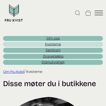
Skip
to
content
Om oss
Kvisterne
Sentrum
Grünerløkka
Garnutvalget
Om Fru Kvist
/ Kvisterne
Disse møter du i butikkene