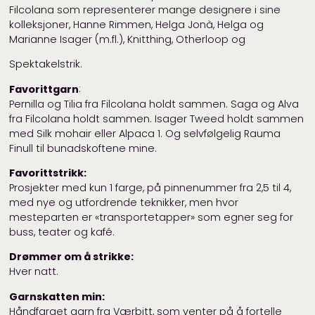
Filcolana som representerer mange designere i sine
kolleksjoner, Hanne Rimmen, Helga Jonà, Helga og
Marianne Isager (m.fl.), Knitthing, Otherloop og
Spektakelstrik.
Favorittgarn
:
Pernilla og Tilia fra Filcolana holdt sammen. Saga og Alva
fra Filcolana holdt sammen. Isager Tweed holdt sammen
med Silk mohair eller Alpaca 1. Og selvfølgelig Rauma
Finull til bunadskoftene mine.
Favorittstrikk:
Prosjekter med kun 1 farge, på pinnenummer fra 2,5 til 4,
med nye og utfordrende teknikker, men hvor
mesteparten er «transportetapper» som egner seg for
buss, teater og kafé.
Drømmer om å strikke:
Hver natt.
Garnskatten min:
Håndfarget garn fra Værbitt, som venter på å fortelle