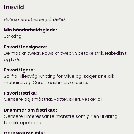
Ingvild
Butikkmedarbeider på deltid.
Min håndarbeidsglede:
Strikking!
Favorittdesignere:
Deimas knitwear, Rows knitwear, Spetakelstrik, Nakedknit
og LePull
Favorittgarn:
Sol fra Hillesvåg, Knitting for Olive og Isager sine silk
mohairer, og Cardiff cashmere classic.
Favorittstrikk:
Gensere og småstrikk, votter, skjerf, vesker o.l.
Drømmer om å strikke:
Gensere i interessante mønstre som gir en utvikling i
teknikkrepetoaret.
Garnskatten min: