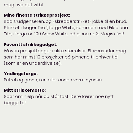
meg hva det vil bli.
Mine fineste strikkeprosjekt:
Baalsrudgenseren, og «skredderstrikket» jakke til en brud.
Strikket i Isager Trio 1, farge White, sammen med Filcolana
Tilia, i farge nr. 100 Snow White, på pinne nr. 3. Magisk fint!
Favoritt strikkegadget:
Woven prosjektbager i ulike størrelser. Et «must» for meg
som har minst 10 prosjekter på pinnene til enhver tid
(som er en underdrivelse).
Yndlingsfarge:
Petrol og grønn, i en eller annen varm nyanse.
Mitt strikkemotto:
Spør om hjelp når du står fast. Dere lærer noe nytt
begge to!