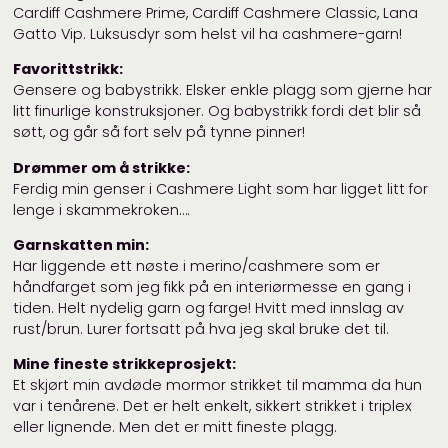
Cardiff Cashmere Prime, Cardiff Cashmere Classic, Lana
Gatto Vip. Luksusdyr som helst vil ha cashmere-garn!
Favorittstrikk:
Gensere og babystrikk. Elsker enkle plagg som gjerne har
litt finurlige konstruksjoner. Og babystrikk fordi det blir så
søtt, og går så fort selv på tynne pinner!
Drømmer om å strikke:
Ferdig min genser i Cashmere Light som har ligget litt for
lenge i skammekroken….
Garnskatten min:
Har liggende ett nøste i merino/cashmere som er
håndfarget som jeg fikk på en interiørmesse en gang i
tiden. Helt nydelig garn og farge! Hvitt med innslag av
rust/brun. Lurer fortsatt på hva jeg skal bruke det til.
Mine fineste strikkeprosjekt:
Et skjørt min avdøde mormor strikket til mamma da hun
var i tenårene. Det er helt enkelt, sikkert strikket i triplex
eller lignende. Men det er mitt fineste plagg.