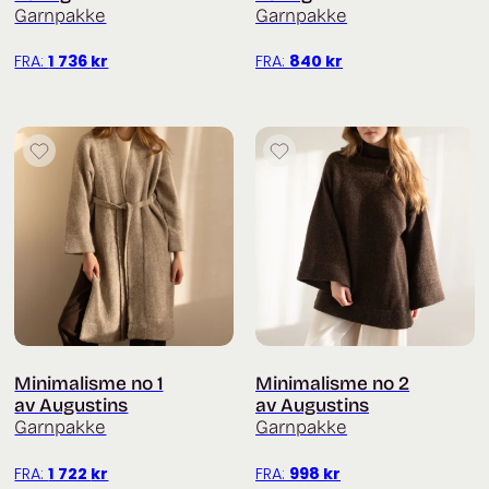
Garnpakke
Garnpakke
FRA:
1 736
kr
FRA:
840
kr
Minimalisme no 1
Minimalisme no 2
av Augustins
av Augustins
Garnpakke
Garnpakke
FRA:
1 722
kr
FRA:
998
kr