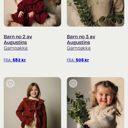
Barn no 2 av
Barn no 3 av
Augustins
Augustins
Garnpakke
Garnpakke
FRA:
682
kr
FRA:
506
kr