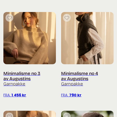
Minimalisme no 3
Minimalisme no 4
av Augustins
av Augustins
Garnpakke
Garnpakke
FRA:
1 456
kr
FRA:
790
kr