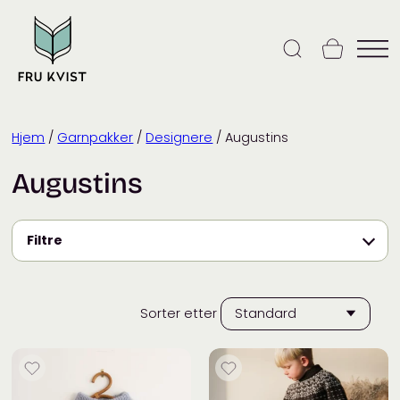
Skip
to
content
Hjem
/
Garnpakker
/
Designere
/ Augustins
Augustins
Filtre
Sorter etter