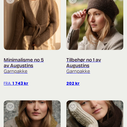
Minimalisme no 5
Tilbehør no 1 av
av Augustins
Augustins
Garnpakke
Garnpakke
FRA:
1 743
kr
202
kr