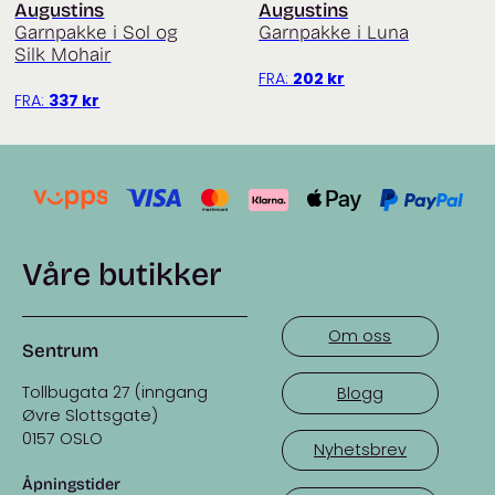
Augustins
Augustins
Garnpakke i Sol og
Garnpakke i Luna
Silk Mohair
FRA:
202
kr
FRA:
337
kr
Våre butikker
Om oss
Sentrum
Tollbugata 27 (inngang
Blogg
Øvre Slottsgate)
0157 OSLO
Nyhetsbrev
Åpningstider