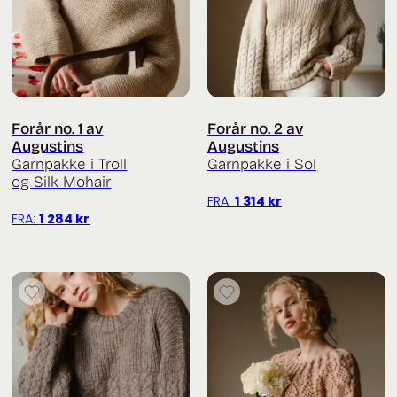
Forår no. 1 av
Forår no. 2 av
Augustins
Augustins
Garnpakke i Troll
Garnpakke i Sol
og Silk Mohair
FRA:
1 314
kr
FRA:
1 284
kr