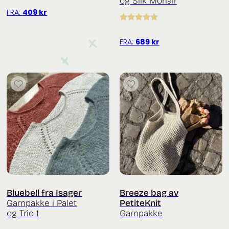
og Silk Mohair
FRA:
409
kr
Vurdert
5.00
av 5
FRA:
689
kr
Bluebell fra Isager
Breeze bag av
Garnpakke i Palet
PetiteKnit
og Trio 1
Garnpakke