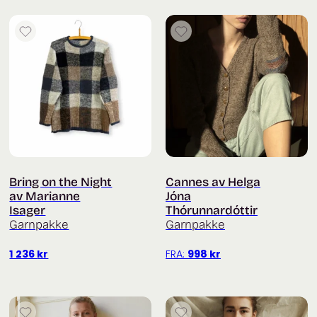
Bring on the Night
Cannes av Helga
av Marianne
Jóna
Isager
Thórunnardóttir
Garnpakke
Garnpakke
1 236
kr
FRA:
998
kr