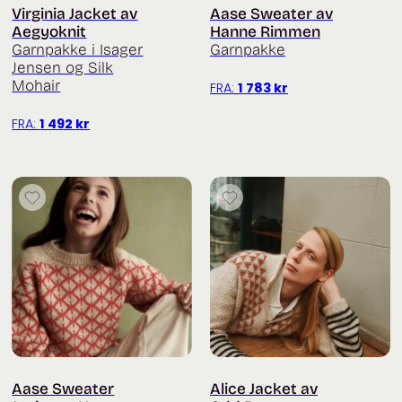
Virginia Jacket av
Aase Sweater av
Aegyoknit
Hanne Rimmen
Garnpakke i Isager
Garnpakke
Jensen og Silk
Mohair
FRA:
1 783
kr
FRA:
1 492
kr
Aase Sweater
Alice Jacket av