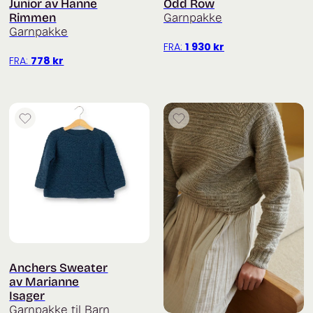
Junior av Hanne
Odd Row
Rimmen
Garnpakke
Garnpakke
FRA:
1 930
kr
FRA:
778
kr
Anchers Sweater
av Marianne
Isager
Garnpakke til Barn