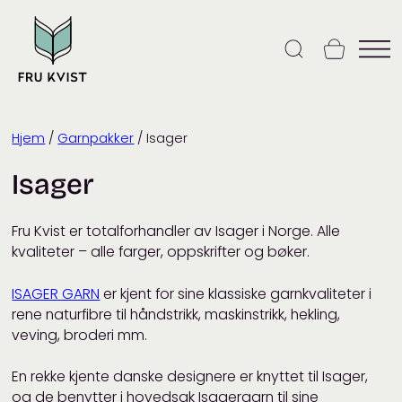
Skip
to
content
Hjem
/
Garnpakker
/ Isager
Isager
Fru Kvist er totalforhandler av Isager i Norge. Alle
kvaliteter – alle farger, oppskrifter og bøker.
ISAGER GARN
er kjent for sine klassiske garnkvaliteter i
rene naturfibre til håndstrikk, maskinstrikk, hekling,
veving, broderi mm.
En rekke kjente danske designere er knyttet til Isager,
og de benytter i hovedsak Isagergarn til sine