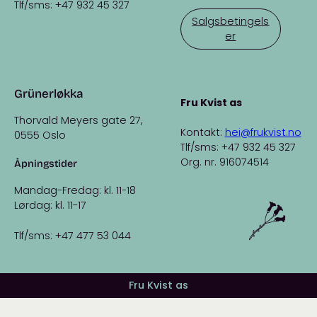
Tlf/sms: +47 932 45 327
Salgsbetingels
er
Grünerløkka
Fru Kvist as
Thorvald Meyers gate 27,
Kontakt:
hei@frukvist.no
0555 Oslo
Tlf/sms: +47 932 45 327
Org. nr. 916074514
Åpningstider
Mandag-Fredag: kl. 11-18
Lørdag: kl. 11-17
Tlf/sms: +47 477 53 044
Fru Kvist as