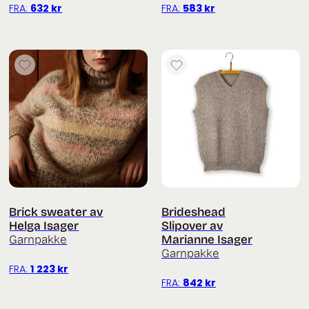
FRA:
632
kr
FRA:
583
kr
Brick sweater av
Brideshead
Helga Isager
Slipover av
Garnpakke
Marianne Isager
Garnpakke
FRA:
1 223
kr
FRA:
842
kr