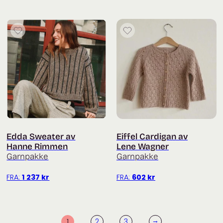
Edda Sweater av
Eiffel Cardigan av
Hanne Rimmen
Lene Wagner
Garnpakke
Garnpakke
FRA:
1 237
kr
FRA:
602
kr
→
1
2
3