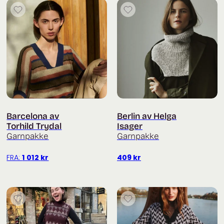
Barcelona av
Berlin av Helga
Torhild Trydal
Isager
Garnpakke
Garnpakke
FRA:
1 012
kr
409
kr