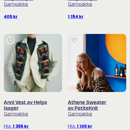
Garnpakke
Garnpakke
405
kr
1 184
kr
Anni Vest av Helga
Athene Sweater
Isager
av PetiteKnit
Garnpakke
Garnpakke
FRA:
1 366
kr
FRA:
1 105
kr