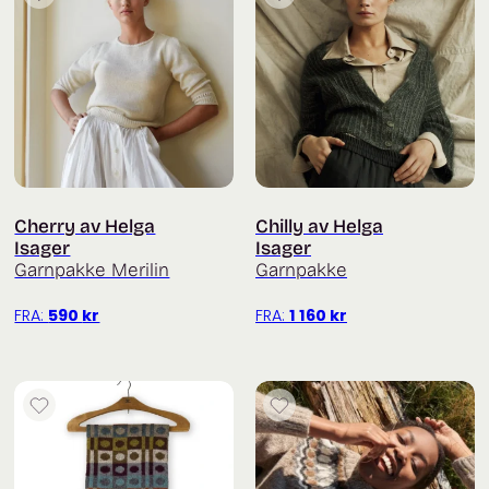
Cherry av Helga
Chilly av Helga
Isager
Isager
Garnpakke Merilin
Garnpakke
FRA:
590
kr
FRA:
1 160
kr