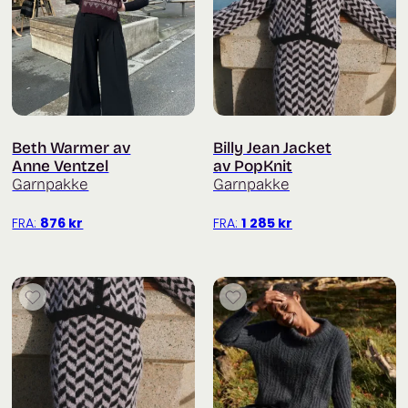
Beth Warmer av
Billy Jean Jacket
Anne Ventzel
av PopKnit
Garnpakke
Garnpakke
FRA:
876
kr
FRA:
1 285
kr