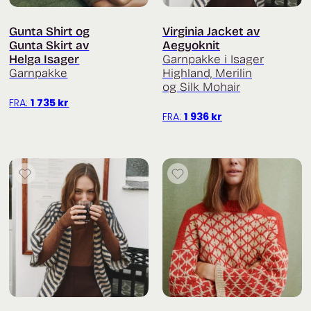
Gunta Shirt og
Virginia Jacket av
Gunta Skirt av
Aegyoknit
Helga Isager
Garnpakke i Isager
Garnpakke
Highland, Merilin
og Silk Mohair
FRA:
1 735
kr
FRA:
1 936
kr