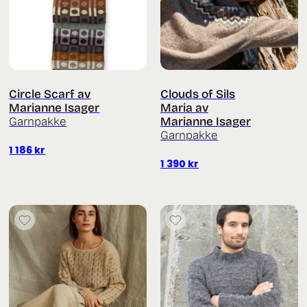
Circle Scarf av
Clouds of Sils
Marianne Isager
Maria av
Garnpakke
Marianne Isager
Garnpakke
1 186
kr
1 390
kr