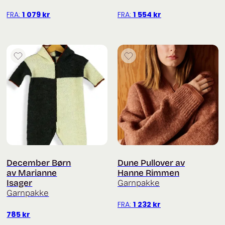
FRA:
1 079
kr
FRA:
1 554
kr
December Børn
Dune Pullover av
av Marianne
Hanne Rimmen
Isager
Garnpakke
Garnpakke
FRA:
1 232
kr
785
kr