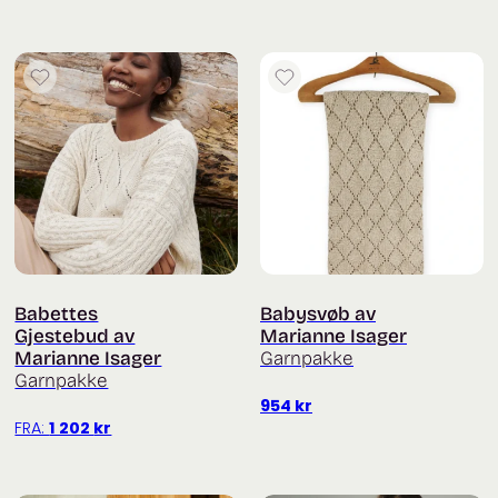
Babettes
Babysvøb av
Gjestebud av
Marianne Isager
Marianne Isager
Garnpakke
Garnpakke
954
kr
FRA:
1 202
kr