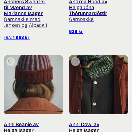
Anchers Sweater
Andrea Hood av
til Mænd av
Helga Jóna
Marianne Isager
Thórunnardóttir
Garnpakke med
Garnpakke
Jensen og Alpaca 1
828
kr
FRA:
1 863
kr
Anni Beanie av
Anni Cowl av
Helga Isager
Helga Isager