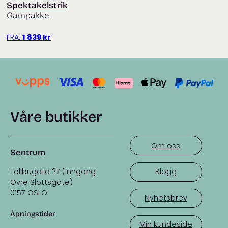
Spektakelstrik
Garnpakke
FRA:
1 839
kr
Våre butikker
Om oss
Sentrum
Tollbugata 27 (inngang
Blogg
Øvre Slottsgate)
0157 OSLO
Nyhetsbrev
Åpningstider
Min kundeside