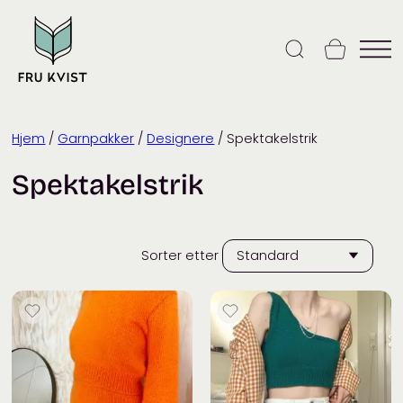
Skip
to
content
Hjem
/
Garnpakker
/
Designere
/ Spektakelstrik
Spektakelstrik
Sorter etter