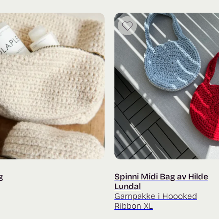
til
349 kr
g
Spinni Midi Bag av Hilde
Lundal
Garnpakke i Hoooked
Ribbon XL