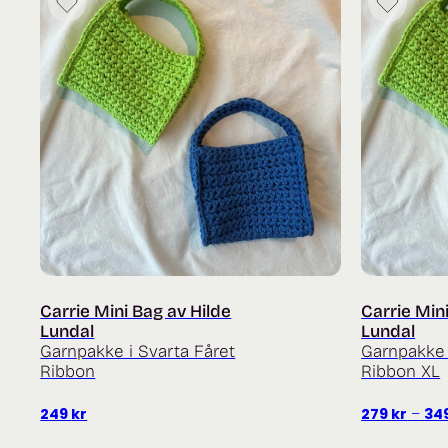
Carrie Mini Bag av Hilde
Carrie Min
Lundal
Lundal
Garnpakke i Svarta Fåret
Garnpakke
Ribbon
Ribbon XL
249
kr
279
kr
–
34