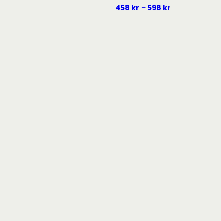
Prisområde:
458
kr
–
598
kr
458 kr
til
598 kr