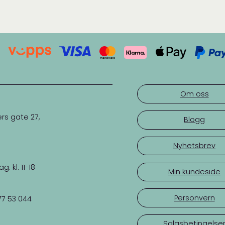
Om oss
rs gate 27,
Blogg
Nyhetsbrev
 kl. 11-18
Min kundeside
Personvern
77 53 044
Salgsbetingelse