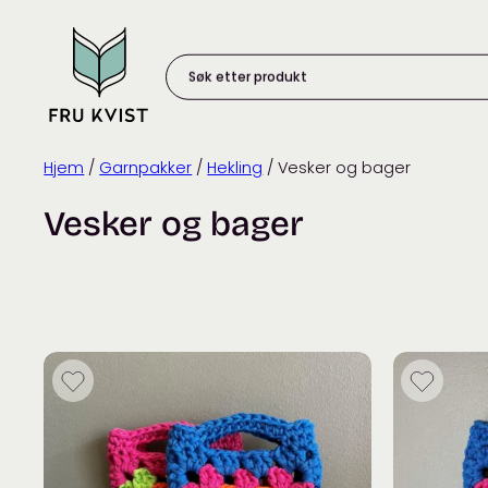
Skip
to
content
Søk
etter
produkt:
Hjem
/
Garnpakker
/
Hekling
/ Vesker og bager
Vesker og bager