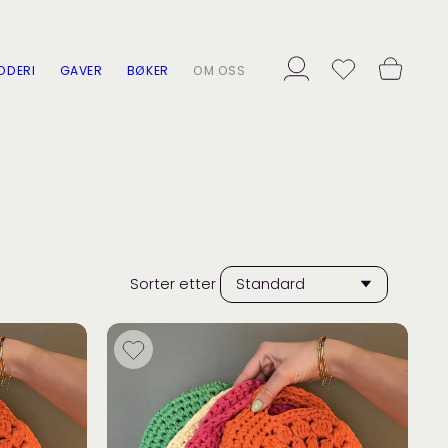
ODERI
GAVER
BØKER
OM OSS
Sorter etter