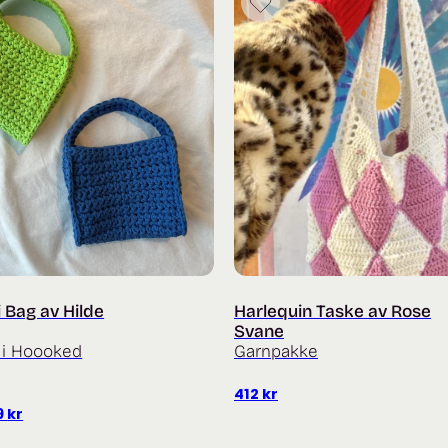
i Bag av Hilde
Harlequin Taske av Rose
Svane
 i Hoooked
Garnpakke
412
kr
Prisområde:
9
kr
279 kr