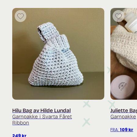
Hilu Bag av Hilde Lundal
Juliette Ba
Garnpakke i Svarta Fåret
Garnpakke
Ribbon
FRA:
109
kr
249
kr