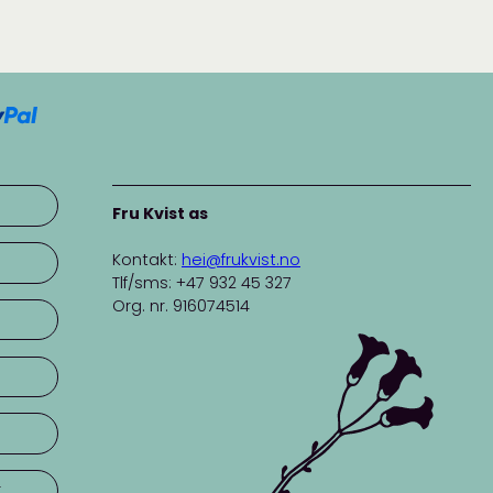
Fru Kvist as
Kontakt:
hei@frukvist.no
Tlf/sms: +47 932 45 327
Org. nr. 916074514
r