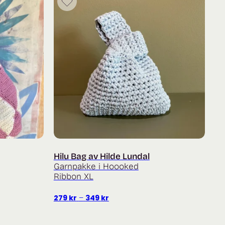
Hilu Bag av Hilde Lundal
Garnpakke i Hoooked
Ribbon XL
Prisområde:
279
kr
–
349
kr
279 kr
til