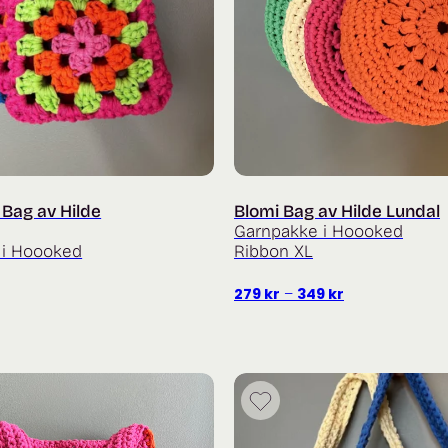
 Bag av Hilde
Blomi Bag av Hilde Lundal
Garnpakke i Hoooked
 i Hoooked
Ribbon XL
Prisområde:
279
kr
–
349
kr
279 kr
til
349 kr