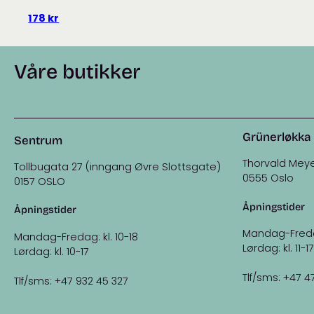
178
kr
Våre butikker
Grünerløkka
Sentrum
Thorvald Meye
Tollbugata 27 (inngang Øvre Slottsgate)
0555 Oslo
0157 OSLO
Åpningstider
Åpningstider
Mandag-Fredag:
Mandag-Fredag: kl. 10-18
Lørdag: kl. 11-17
Lørdag: kl. 10-17
Tlf/sms: +47 4
Tlf/sms: +47 932 45 327