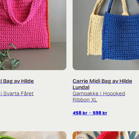
i Bag av Hilde
Carrie Midi Bag av Hilde
Lundal
i Svarta Fåret
Garnpakke i Hoooked
Ribbon XL
Prisområde:
458
kr
–
598
kr
458 kr
til
598 kr