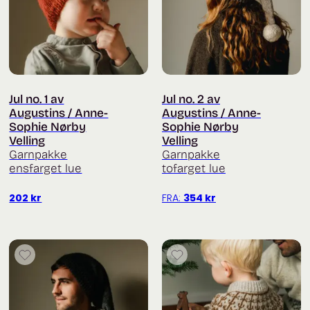
Jul no. 1 av
Jul no. 2 av
Augustins / Anne-
Augustins / Anne-
Sophie Nørby
Sophie Nørby
Velling
Velling
Garnpakke
Garnpakke
ensfarget lue
tofarget lue
202
kr
FRA:
354
kr