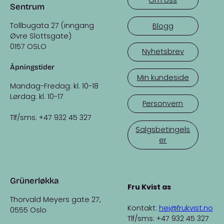
Sentrum
Tollbugata 27 (inngang
Blogg
Øvre Slottsgate)
0157 OSLO
Nyhetsbrev
Åpningstider
Min kundeside
Mandag-Fredag: kl. 10-18
Lørdag: kl. 10-17
Personvern
Tlf/sms: +47 932 45 327
Salgsbetingels
er
Grünerløkka
Fru Kvist as
Thorvald Meyers gate 27,
Kontakt:
hei@frukvist.no
0555 Oslo
Tlf/sms: +47 932 45 327