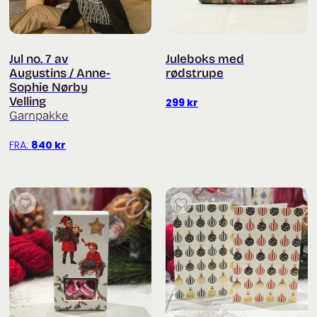
Jul no. 7 av
Juleboks med
Augustins / Anne-
rødstrupe
Sophie Nørby
Velling
299
kr
Garnpakke
FRA:
840
kr