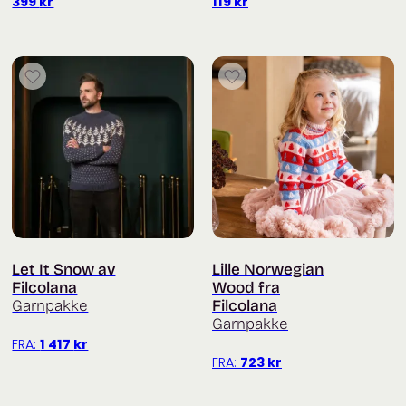
399
kr
119
kr
Let It Snow av
Lille Norwegian
Filcolana
Wood fra
Garnpakke
Filcolana
Garnpakke
FRA:
1 417
kr
FRA:
723
kr