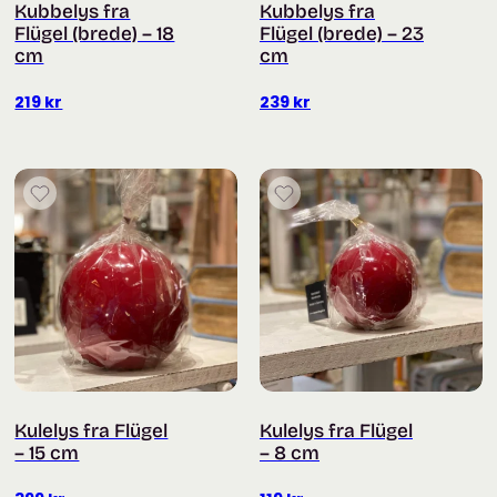
Kubbelys fra
Kubbelys fra
Flügel (brede) – 18
Flügel (brede) – 23
cm
cm
219
kr
239
kr
Kulelys fra Flügel
Kulelys fra Flügel
– 15 cm
– 8 cm