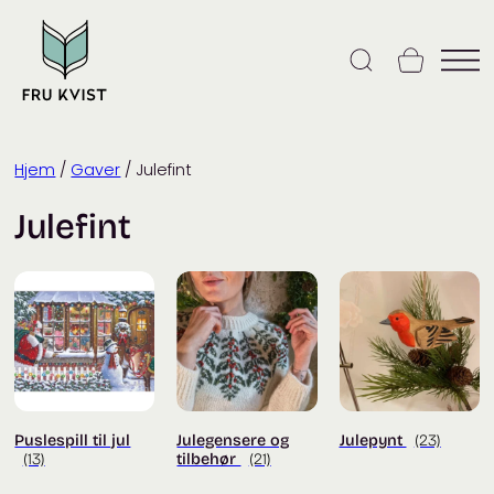
Skip
to
content
Hjem
/
Gaver
/ Julefint
Julefint
Puslespill til jul
Julegensere og
Julepynt
(23)
(13)
tilbehør
(21)