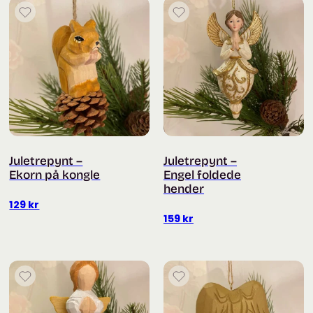
Juletrepynt –
Juletrepynt –
Ekorn på kongle
Engel foldede
hender
129
kr
159
kr