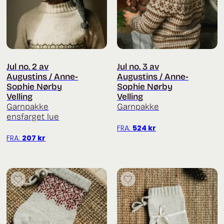
Jul no. 2 av
Jul no. 3 av
Augustins / Anne-
Augustins / Anne-
Sophie Nørby
Sophie Nørby
Velling
Velling
Garnpakke
Garnpakke
ensfarget lue
FRA:
524
kr
FRA:
207
kr