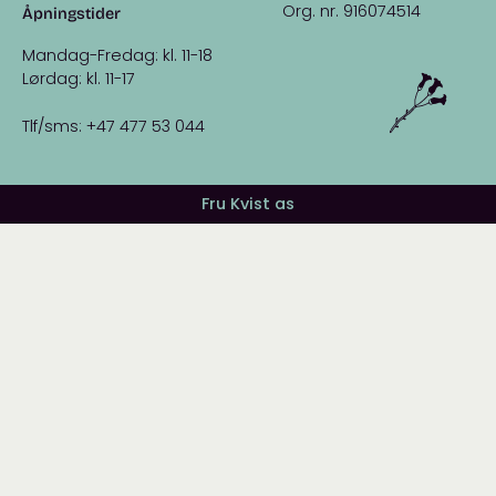
Org. nr. 916074514
Åpningstider
Mandag-Fredag: kl. 11-18
Lørdag: kl. 11-17
Tlf/sms: +47 477 53 044
Fru Kvist as