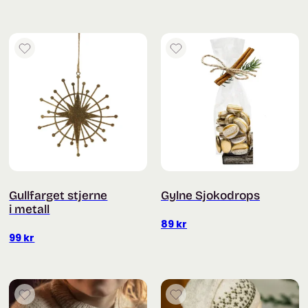
Gullfarget stjerne
Gylne Sjokodrops
i metall
89
kr
99
kr