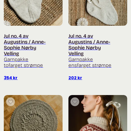
Jul no. 4 av
Jul no. 4 av
Augustins / Anne-
Augustins / Anne-
Sophie Nørby
Sophie Nørby
Velling
Velling
Garnpakke
Garnpakke
tofarget strømpe
ensfarget strømpe
354
kr
202
kr