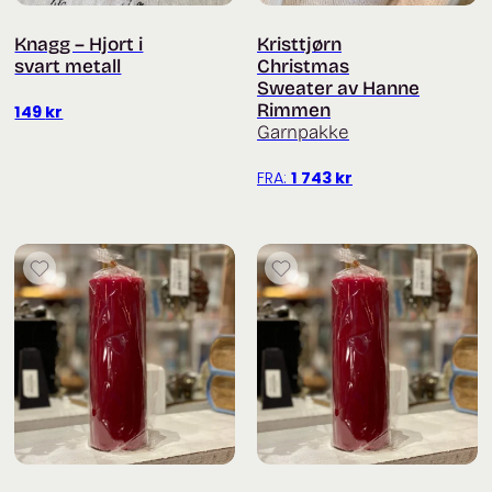
Knagg – Hjort i
Kristtjørn
svart metall
Christmas
Sweater av Hanne
Rimmen
149
kr
Garnpakke
FRA:
1 743
kr