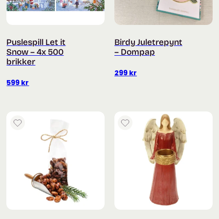
Puslespill Let it
Birdy Juletrepynt
Snow – 4x 500
– Dompap
brikker
299
kr
599
kr