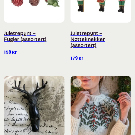
Juletrepynt –
Juletrepynt –
Fugler (assortert)
Nøtteknekker
(assortert)
159
kr
179
kr