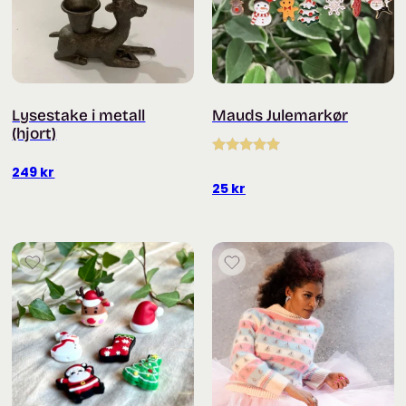
Lysestake i metall
Mauds Julemarkør
(hjort)
Vurdert
5.00
249
kr
av 5
25
kr