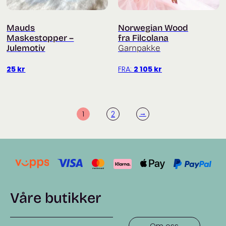
Mauds
Norwegian Wood
Maskestopper –
fra Filcolana
Julemotiv
Garnpakke
25
kr
FRA:
2 105
kr
→
1
2
Våre butikker
Om oss