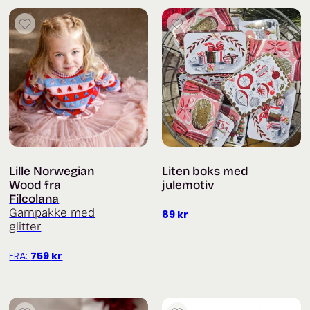
Lille Norwegian
Liten boks med
Wood fra
julemotiv
Filcolana
Garnpakke med
89
kr
glitter
FRA:
759
kr