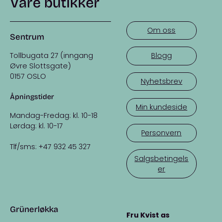
Våre butikker
Om oss
Sentrum
Tollbugata 27 (inngang
Blogg
Øvre Slottsgate)
0157 OSLO
Nyhetsbrev
Åpningstider
Min kundeside
Mandag-Fredag: kl. 10-18
Lørdag: kl. 10-17
Personvern
Tlf/sms: +47 932 45 327
Salgsbetingels
er
Grünerløkka
Fru Kvist as