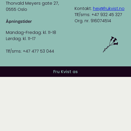
Thorvald Meyers gate 27,
Kontakt:
hei@frukvist.no
0555 Oslo
Tlf/sms: +47 932 45 327
Org. nr. 916074514
Åpningstider
Mandag-Fredag: kl. 11-18
Lørdag: kl. 11-17
Tlf/sms: +47 477 53 044
Fru Kvist as