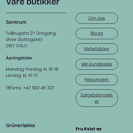
Våre butikker
Om oss
Sentrum
Tollbugata 27 (inngang
Blogg
Øvre Slottsgate)
0157 OSLO
Nyhetsbrev
Åpningstider
Min kundeside
Mandag-Fredag: kl. 10-18
Lørdag: kl. 10-17
Personvern
Tlf/sms: +47 932 45 327
Salgsbetingels
er
Grünerløkka
Fru Kvist as