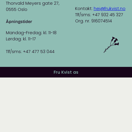
Thorvald Meyers gate 27,
Kontakt:
hei@frukvist.no
0555 Oslo
Tlf/sms: +47 932 45 327
Org. nr. 916074514
Åpningstider
Mandag-Fredag: kl. 11-18
Lørdag: kl. 11-17
Tlf/sms: +47 477 53 044
Fru Kvist as