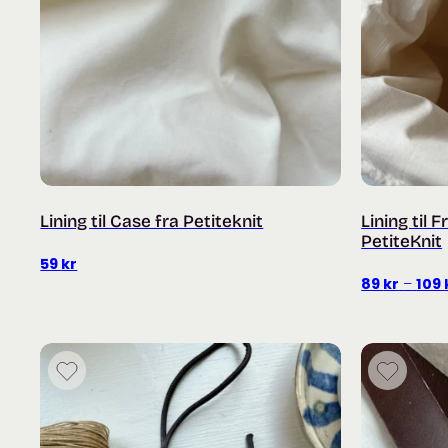
Lining til Case fra Petiteknit
Lining til 
PetiteKnit
59
kr
89
kr
–
109