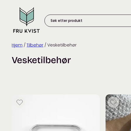
Skip
to
content
Søk
etter
produkt:
Hjem
/
Tilbehør
/ Vesketilbehør
Vesketilbehør