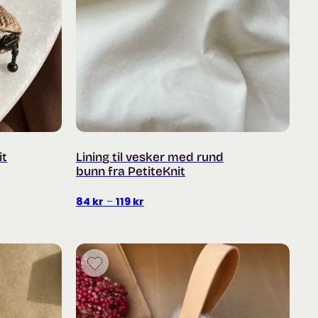
it
Lining til vesker med rund
bunn fra PetiteKnit
Prisområde:
84
kr
–
119
kr
84 kr
til
119 kr