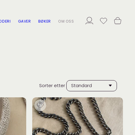
ODERI
GAVER
BØKER
OM OSS
Sorter etter