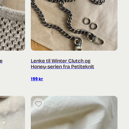
ze
Lenke til Winter Clutch og
Honey-serien fra Petiteknit
199
kr