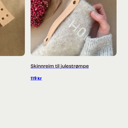
Skinnreim til julestrømpe
119
kr