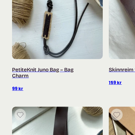
PetiteKnit Juno Bag – Bag
Skinnreim 
Charm
159
kr
99
kr