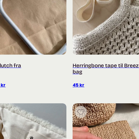
lutch fra
Herringbone tape til Bree
bag
Prisområde:
9
kr
45
kr
180 kr
til
199 kr