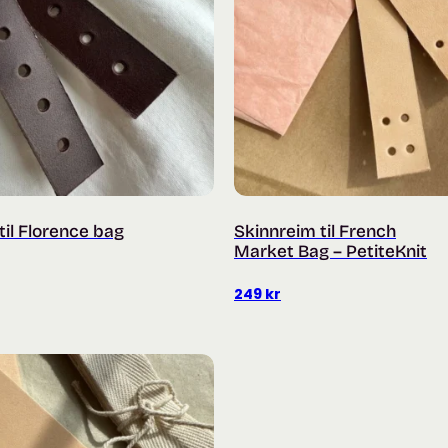
til Florence bag
Skinnreim til French
Market Bag – PetiteKnit
249
kr