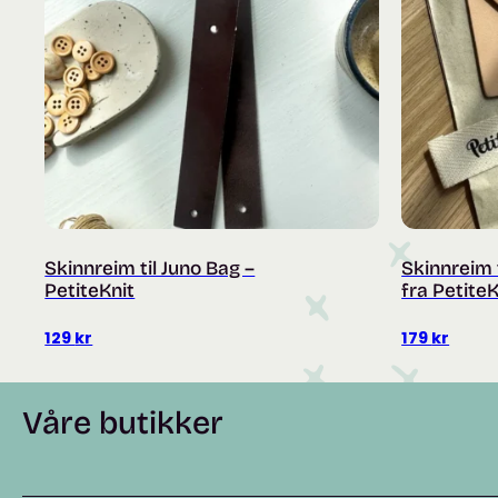
Skinnreim til Juno Bag –
Skinnreim 
PetiteKnit
fra PetiteK
129
kr
179
kr
Våre butikker