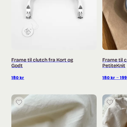
Frame til clutch fra Kort og
Frame til c
Godt
PetiteKnit
180
kr
180
kr
–
19