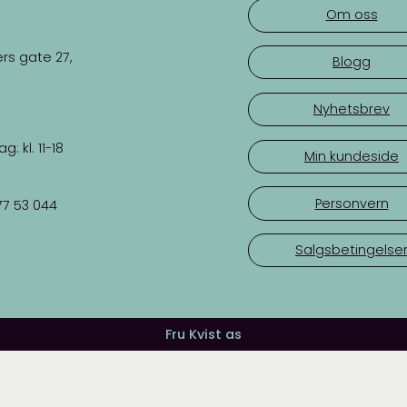
Om oss
rs gate 27,
Blogg
Nyhetsbrev
 kl. 11-18
Min kundeside
Personvern
77 53 044
Salgsbetingelse
Fru Kvist as