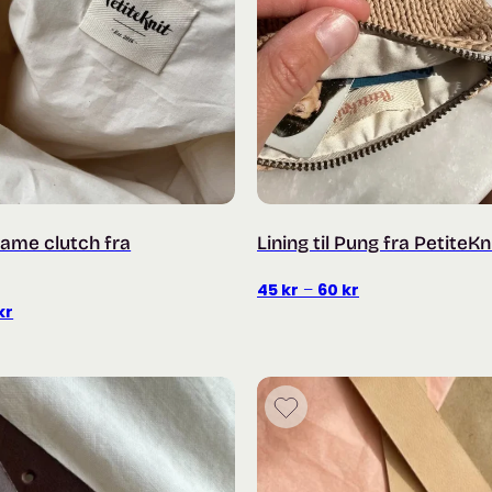
Frame clutch fra
Lining til Pung fra PetiteKn
Prisområde:
45
kr
–
60
kr
Prisområde:
kr
45 kr
89 kr
til
til
60 kr
109 kr