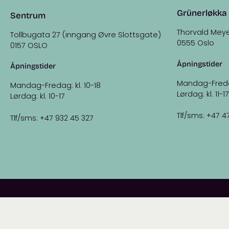
Grünerløkka
Sentrum
Thorvald Meye
Tollbugata 27 (inngang Øvre Slottsgate)
0555 Oslo
0157 OSLO
Åpningstider
Åpningstider
Mandag-Fredag:
Mandag-Fredag: kl. 10-18
Lørdag: kl. 11-17
Lørdag: kl. 10-17
Tlf/sms: +47 4
Tlf/sms: +47 932 45 327