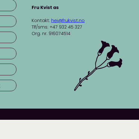
Fru Kvist as
Kontakt:
hei@frukvist.no
Tlf/sms: +47 932 45 327
Org. nr. 916074514
r