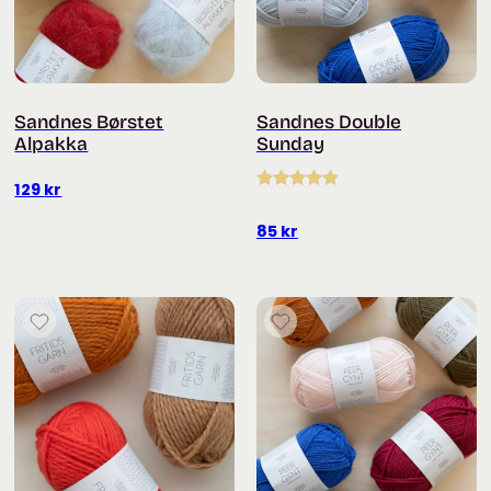
Sandnes Børstet
Sandnes Double
Alpakka
Sunday
129
kr
Vurdert
5.00
av 5
85
kr