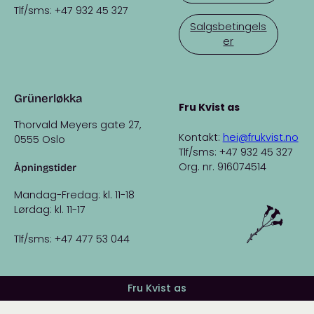
Tlf/sms: +47 932 45 327
Salgsbetingels
er
Grünerløkka
Fru Kvist as
Thorvald Meyers gate 27,
Kontakt:
hei@frukvist.no
0555 Oslo
Tlf/sms: +47 932 45 327
Org. nr. 916074514
Åpningstider
Mandag-Fredag: kl. 11-18
Lørdag: kl. 11-17
Tlf/sms: +47 477 53 044
Fru Kvist as