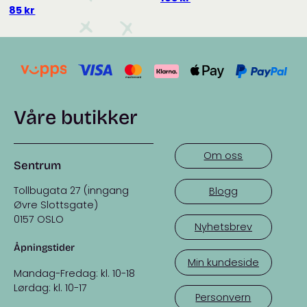
av 5
85
kr
Våre butikker
Om oss
Sentrum
Tollbugata 27 (inngang
Blogg
Øvre Slottsgate)
0157 OSLO
Nyhetsbrev
Åpningstider
Min kundeside
Mandag-Fredag: kl. 10-18
Lørdag: kl. 10-17
Personvern