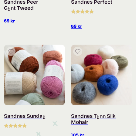
Sandnes Peer
Sandnes Perfect
Gynt Tweed
Vurdert
5.00
69
kr
av 5
59
kr
Sandnes Sunday
Sandnes Tynn Silk
Mohair
Vurdert
5.00
105
kr