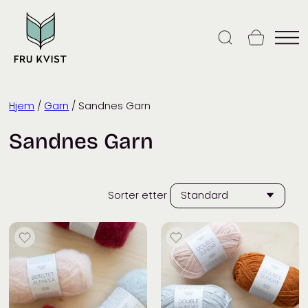
Skip
to
content
Hjem
/
Garn
/ Sandnes Garn
Sandnes Garn
Sorter etter