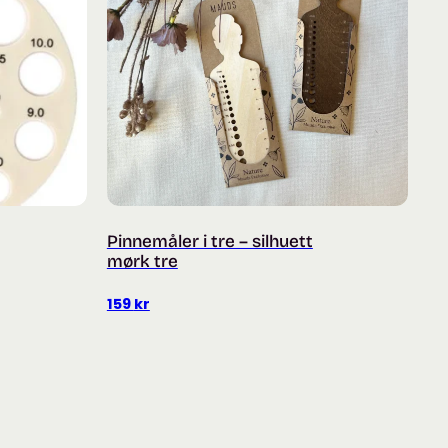
Pinnemåler i tre – silhuett
mørk tre
159
kr