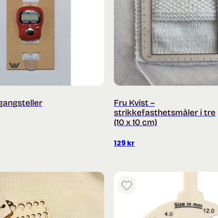
gangsteller
Fru Kvist –
strikkefasthetsmåler i tre
(10 x 10 cm)
129
kr