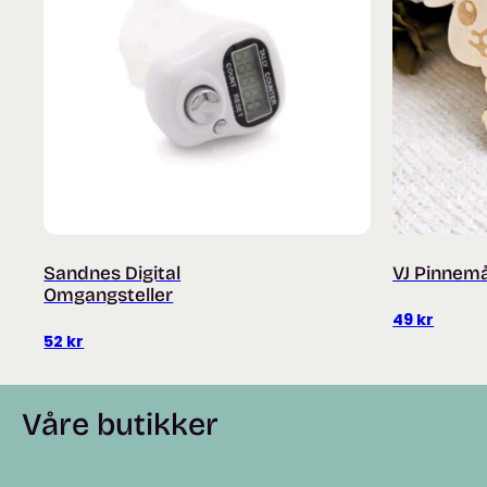
Sandnes Digital
VJ Pinnemål
Omgangsteller
49
kr
52
kr
Våre butikker