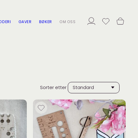
ODERI
GAVER
BØKER
OM OSS
Sorter etter