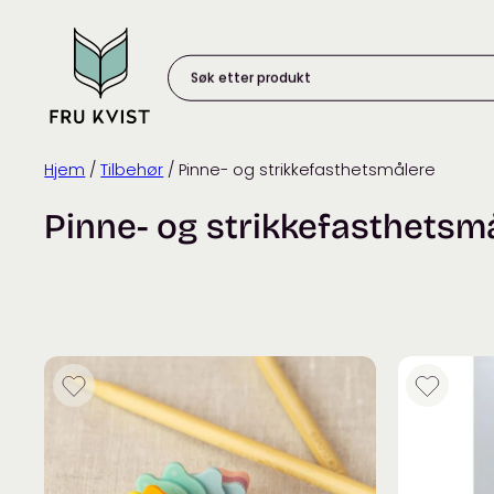
Skip
to
content
Søk
etter
produkt:
Hjem
/
Tilbehør
/ Pinne- og strikkefasthetsmålere
Pinne- og strikkefasthetsm