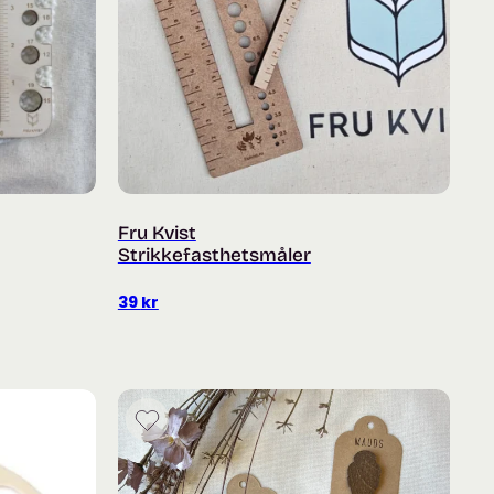
Fru Kvist
Strikkefasthetsmåler
39
kr