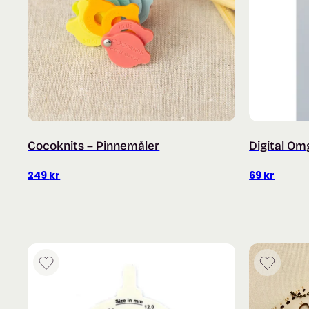
Cocoknits – Pinnemåler
Digital Om
249
kr
69
kr