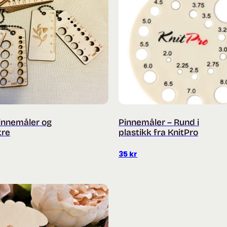
innemåler og
Pinnemåler – Rund i
 tre
plastikk fra KnitPro
35
kr