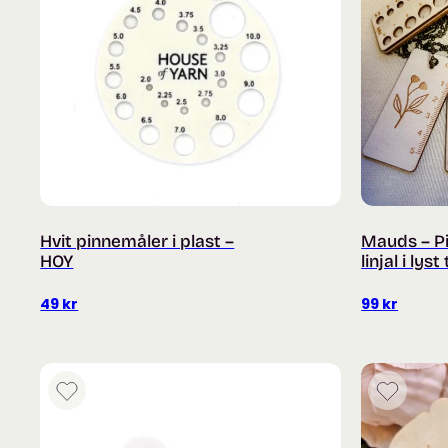
Hvit pinnemåler i plast –
Mauds – P
HOY
linjal i lyst
49
kr
99
kr