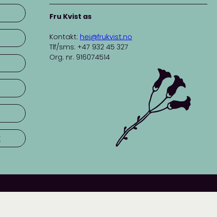
Fru Kvist as
Kontakt:
hei@frukvist.no
Tlf/sms: +47 932 45 327
Org. nr. 916074514
r