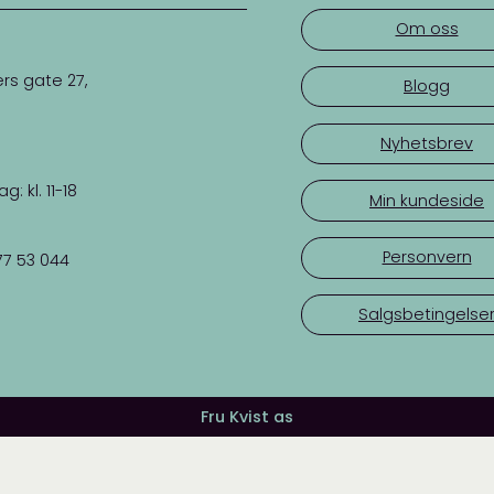
Om oss
rs gate 27,
Blogg
Nyhetsbrev
 kl. 11-18
Min kundeside
Personvern
77 53 044
Salgsbetingelse
Fru Kvist as