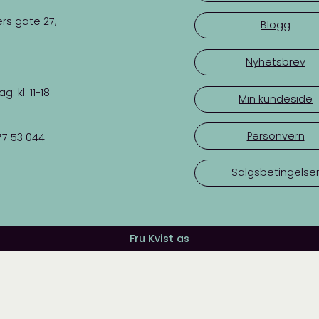
rs gate 27,
Blogg
Nyhetsbrev
 kl. 11-18
Min kundeside
Personvern
77 53 044
Salgsbetingelse
Fru Kvist as