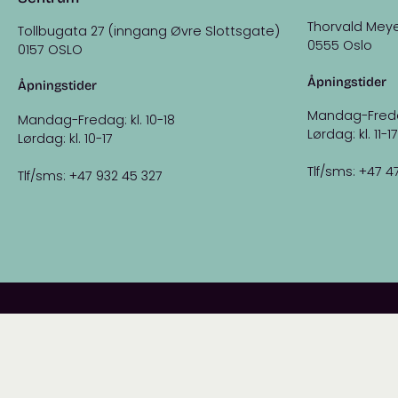
Thorvald Meye
Tollbugata 27 (inngang Øvre Slottsgate)
0555 Oslo
0157 OSLO
Åpningstider
Åpningstider
Mandag-Fredag:
Mandag-Fredag: kl. 10-18
Lørdag: kl. 11-17
Lørdag: kl. 10-17
Tlf/sms: +47 4
Tlf/sms: +47 932 45 327