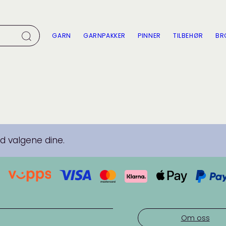
GARN
GARNPAKKER
PINNER
TILBEHØR
BR
 valgene dine.
Om oss