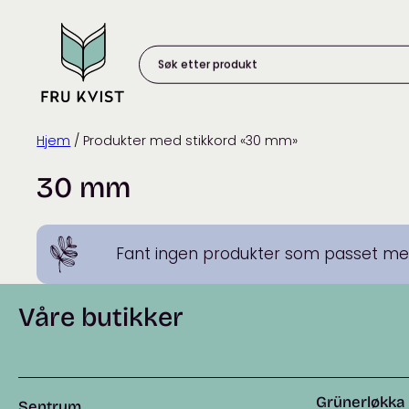
Skip
to
content
Søk
etter
produkt:
Hjem
/ Produkter med stikkord «30 mm»
30 mm
Fant ingen produkter som passet med
Våre butikker
Grünerløkka
Sentrum