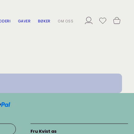
ODERI
GAVER
BØKER
OM OSS
Fru Kvist as