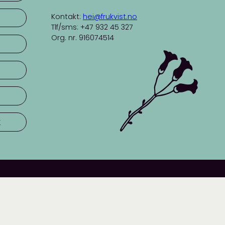
Kontakt:
hei@frukvist.no
Tlf/sms: +47 932 45 327
Org. nr. 916074514
r