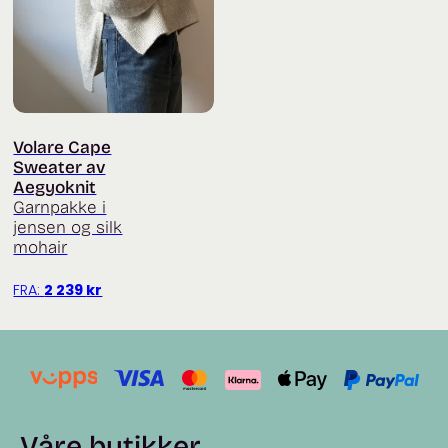
Volare Cape
Sweater av
Aegyoknit
Garnpakke i
jensen og silk
mohair
FRA:
2 239
kr
Våre butikker