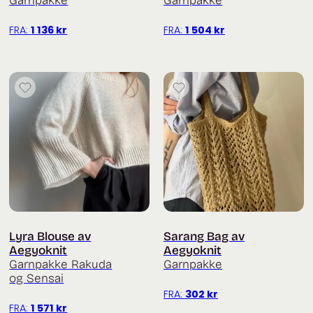
Garnpakke
Garnpakke
FRA:
1 136
kr
FRA:
1 504
kr
Lyra Blouse av
Sarang Bag av
Aegyoknit
Aegyoknit
Garnpakke Rakuda
Garnpakke
og Sensai
FRA:
302
kr
FRA:
1 571
kr