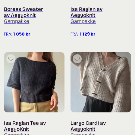
Boreas Sweater
Isa Raglan av
av Aegyoknit
Aegyoknit
Garnpakke
Garnpakke
FRA:
1 050
kr
FRA:
1 129
kr
Isa Raglan Tee av
Largo Cardi av
AegyoKnit
Aegyoknit