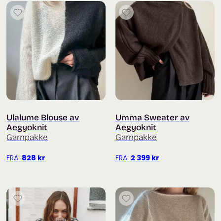
Ulalume Blouse av
Umma Sweater av
Aegyoknit
Aegyoknit
Garnpakke
Garnpakke
FRA:
828
kr
FRA:
2 399
kr