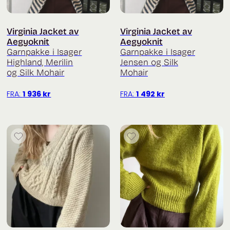
Virginia Jacket av
Virginia Jacket av
Aegyoknit
Aegyoknit
Garnpakke i Isager
Garnpakke i Isager
Highland, Merilin
Jensen og Silk
og Silk Mohair
Mohair
FRA:
1 936
kr
FRA:
1 492
kr