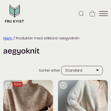
Skip
to
content
Hjem
/ Produkter med stikkord «aegyoknit»
aegyoknit
Sorter etter
Nyhet