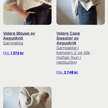
Volare Blouse av
Volare Cape
Aegyoknit
Sweater av
Garnpakke
Aegyoknit
Garnpakke i
kamgarn 2 og silk
FRA:
1 372
kr
mohair (kun i
nettbutikk)
FRA:
2 746
kr