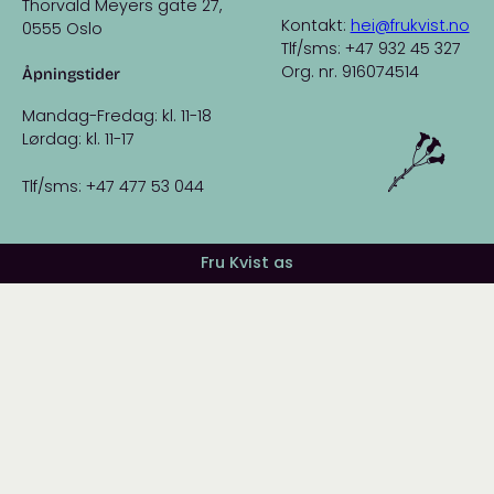
Thorvald Meyers gate 27,
Kontakt:
hei@frukvist.no
0555 Oslo
Tlf/sms: +47 932 45 327
Org. nr. 916074514
Åpningstider
Mandag-Fredag: kl. 11-18
Lørdag: kl. 11-17
Tlf/sms: +47 477 53 044
Fru Kvist as