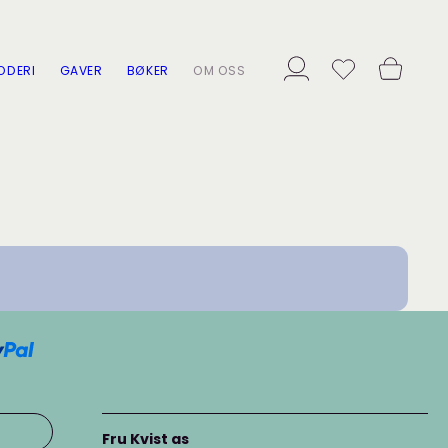
ODERI
GAVER
BØKER
OM OSS
Fru Kvist as