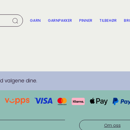
GARN
GARNPAKKER
PINNER
TILBEHØR
BR
 valgene dine.
Om oss