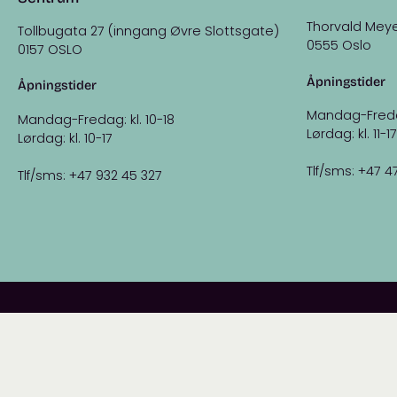
Thorvald Meye
Tollbugata 27 (inngang Øvre Slottsgate)
0555 Oslo
0157 OSLO
Åpningstider
Åpningstider
Mandag-Fredag:
Mandag-Fredag: kl. 10-18
Lørdag: kl. 11-17
Lørdag: kl. 10-17
Tlf/sms: +47 4
Tlf/sms: +47 932 45 327