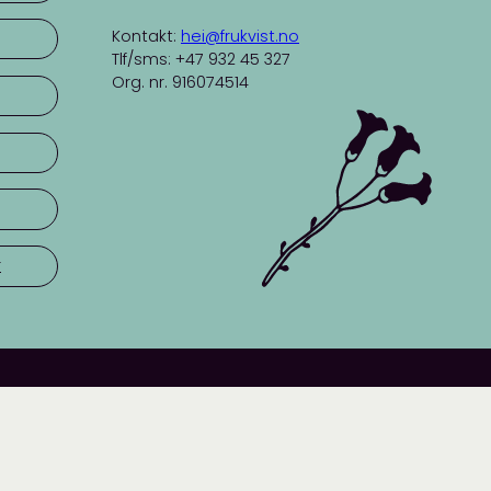
Kontakt:
hei@frukvist.no
Tlf/sms: +47 932 45 327
Org. nr. 916074514
r