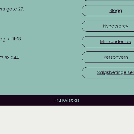
rs gate 27,
Blogg
Nyhetsbrev
 kl. 11-18
Min kundeside
Personvern
77 53 044
Salgsbetingelse
Fru Kvist as