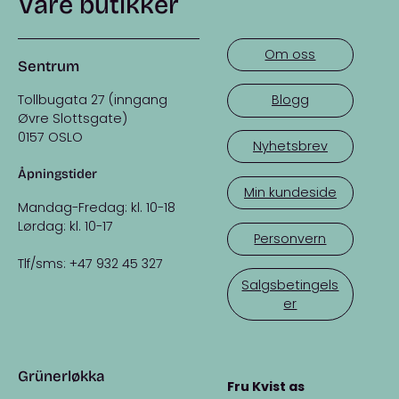
Våre butikker
Om oss
Sentrum
Tollbugata 27 (inngang
Blogg
Øvre Slottsgate)
0157 OSLO
Nyhetsbrev
Åpningstider
Min kundeside
Mandag-Fredag: kl. 10-18
Lørdag: kl. 10-17
Personvern
Tlf/sms: +47 932 45 327
Salgsbetingels
er
Grünerløkka
Fru Kvist as