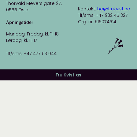
Thorvald Meyers gate 27,
Kontakt:
hei@frukvist.no
0555 Oslo
Tlf/sms: +47 932 45 327
Org. nr. 916074514
Åpningstider
Mandag-Fredag: kl. 11-18
Lørdag: kl. 11-17
Tlf/sms: +47 477 53 044
Fru Kvist as