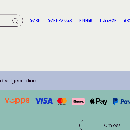
GARN
GARNPAKKER
PINNER
TILBEHØR
BR
 valgene dine.
Om oss