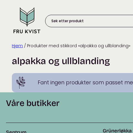
Skip
to
content
Søk
etter
produkt:
Hjem
/ Produkter med stikkord «alpakka og ullblanding»
alpakka og ullblanding
Fant ingen produkter som passet med
Våre butikker
Grünerløkka
Sentrum