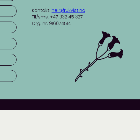
Kontakt:
hei@frukvist.no
Tlf/sms: +47 932 45 327
Org. nr. 916074514
r