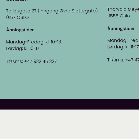
Thorvald Meye
Tollbugata 27 (inngang Øvre Slottsgate)
0555 Oslo
0157 OSLO
Åpningstider
Åpningstider
Mandag-Fredag:
Mandag-Fredag: kl. 10-18
Lørdag: kl. 11-17
Lørdag: kl. 10-17
Tlf/sms: +47 4
Tlf/sms: +47 932 45 327