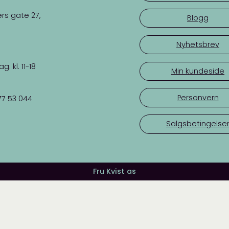
rs gate 27,
Blogg
Nyhetsbrev
 kl. 11-18
Min kundeside
Personvern
77 53 044
Salgsbetingelse
Fru Kvist as