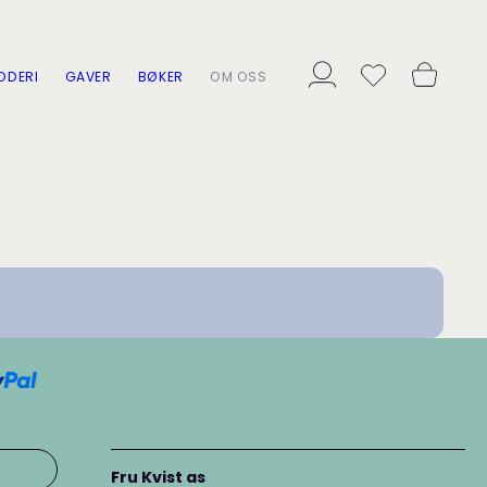
ODERI
GAVER
BØKER
OM OSS
Fru Kvist as