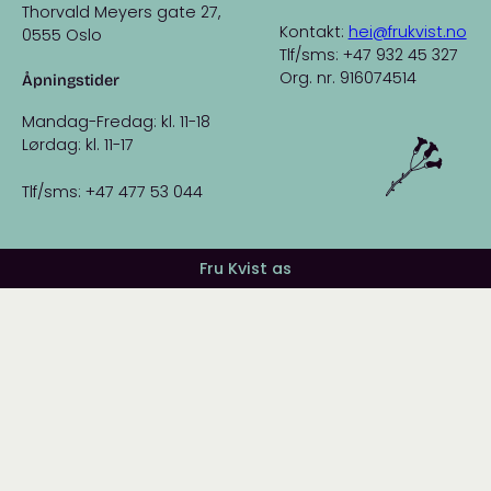
Thorvald Meyers gate 27,
Kontakt:
hei@frukvist.no
0555 Oslo
Tlf/sms: +47 932 45 327
Org. nr. 916074514
Åpningstider
Mandag-Fredag: kl. 11-18
Lørdag: kl. 11-17
Tlf/sms: +47 477 53 044
Fru Kvist as