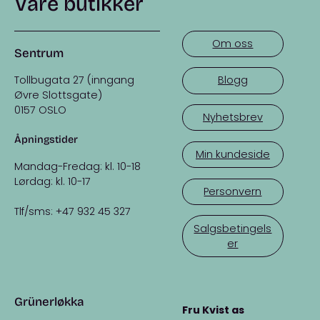
Våre butikker
Om oss
Sentrum
Tollbugata 27 (inngang
Blogg
Øvre Slottsgate)
0157 OSLO
Nyhetsbrev
Åpningstider
Min kundeside
Mandag-Fredag: kl. 10-18
Lørdag: kl. 10-17
Personvern
Tlf/sms: +47 932 45 327
Salgsbetingels
er
Grünerløkka
Fru Kvist as