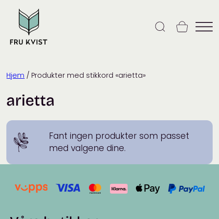
Skip
to
content
Hjem
/ Produkter med stikkord «arietta»
arietta
Fant ingen produkter som passet
med valgene dine.