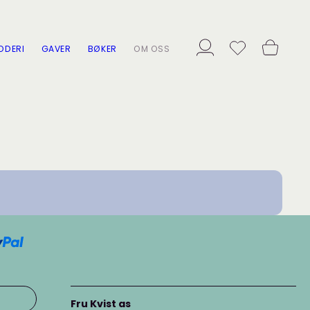
ODERI
GAVER
BØKER
OM OSS
Fru Kvist as