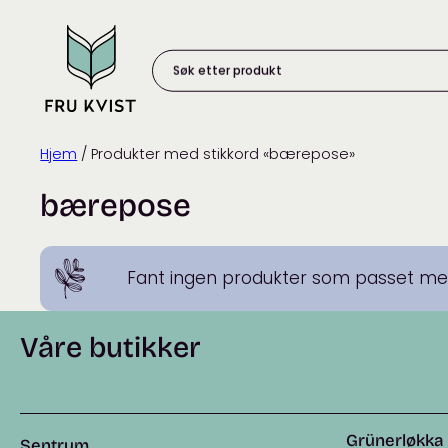
Skip
to
content
Søk
etter
produkt:
Hjem
/ Produkter med stikkord «bærepose»
bærepose
Fant ingen produkter som passet med
Våre butikker
Grünerløkka
Sentrum