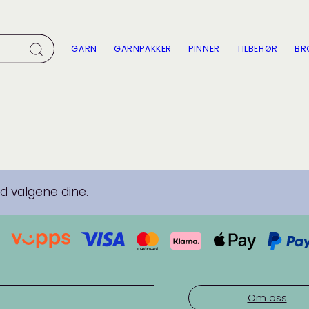
GARN
GARNPAKKER
PINNER
TILBEHØR
BR
 valgene dine.
Om oss