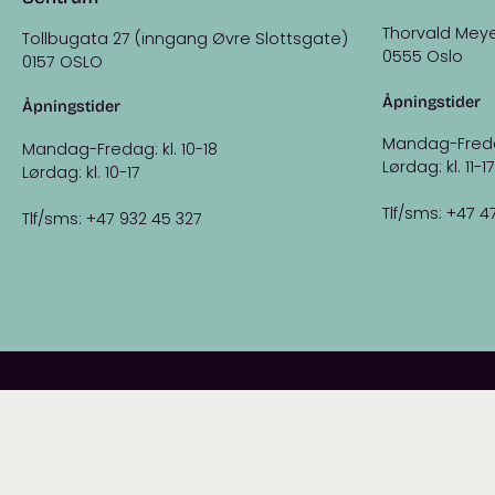
Thorvald Meye
Tollbugata 27 (inngang Øvre Slottsgate)
0555 Oslo
0157 OSLO
Åpningstider
Åpningstider
Mandag-Fredag:
Mandag-Fredag: kl. 10-18
Lørdag: kl. 11-17
Lørdag: kl. 10-17
Tlf/sms: +47 4
Tlf/sms: +47 932 45 327