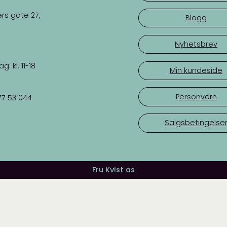
rs gate 27,
Blogg
Nyhetsbrev
 kl. 11-18
Min kundeside
Personvern
77 53 044
Salgsbetingelse
Fru Kvist as