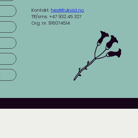
Kontakt:
hei@frukvist.no
Tlf/sms: +47 932 45 327
Org. nr. 916074514
r