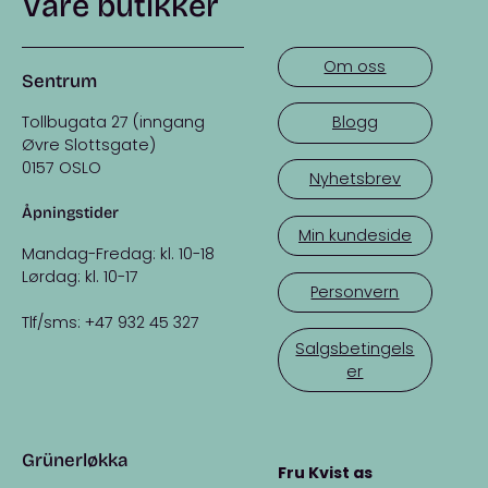
Våre butikker
Om oss
Sentrum
Tollbugata 27 (inngang
Blogg
Øvre Slottsgate)
0157 OSLO
Nyhetsbrev
Åpningstider
Min kundeside
Mandag-Fredag: kl. 10-18
Lørdag: kl. 10-17
Personvern
Tlf/sms: +47 932 45 327
Salgsbetingels
er
Grünerløkka
Fru Kvist as