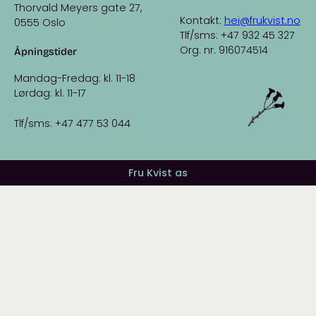
Thorvald Meyers gate 27,
Kontakt:
hei@frukvist.no
0555 Oslo
Tlf/sms: +47 932 45 327
Org. nr. 916074514
Åpningstider
Mandag-Fredag: kl. 11-18
Lørdag: kl. 11-17
Tlf/sms: +47 477 53 044
Fru Kvist as