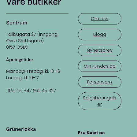
Våre butikker
Om oss
Sentrum
Tollbugata 27 (inngang
Blogg
Øvre Slottsgate)
0157 OSLO
Nyhetsbrev
Åpningstider
Min kundeside
Mandag-Fredag: kl. 10-18
Lørdag: kl. 10-17
Personvern
Tlf/sms: +47 932 45 327
Salgsbetingels
er
Grünerløkka
Fru Kvist as