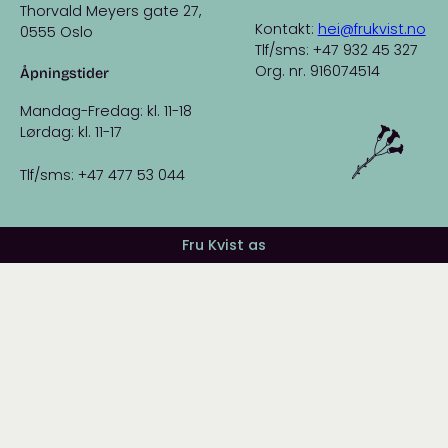
Thorvald Meyers gate 27,
Kontakt:
hei@frukvist.no
0555 Oslo
Tlf/sms: +47 932 45 327
Org. nr. 916074514
Åpningstider
Mandag-Fredag: kl. 11-18
Lørdag: kl. 11-17
Tlf/sms: +47 477 53 044
Fru Kvist as