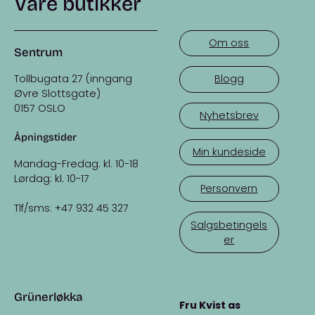
Våre butikker
Om oss
Sentrum
Tollbugata 27 (inngang
Blogg
Øvre Slottsgate)
0157 OSLO
Nyhetsbrev
Åpningstider
Min kundeside
Mandag-Fredag: kl. 10-18
Lørdag: kl. 10-17
Personvern
Tlf/sms: +47 932 45 327
Salgsbetingels
er
Grünerløkka
Fru Kvist as