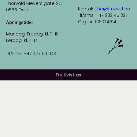
Thorvald Meyers gate 27,
Kontakt:
hei@frukvist.no
0555 Oslo
Tlf/sms: +47 932 45 327
Org. nr. 916074514
Åpningstider
Mandag-Fredag: kl. 11-18
Lørdag: kl. 11-17
Tlf/sms: +47 477 53 044
Fru Kvist as