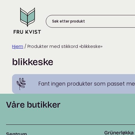
Skip
to
content
Søk
etter
produkt:
Hjem
/ Produkter med stikkord «blikkeske»
blikkeske
Fant ingen produkter som passet med
Våre butikker
Grünerløkka
Sentrum