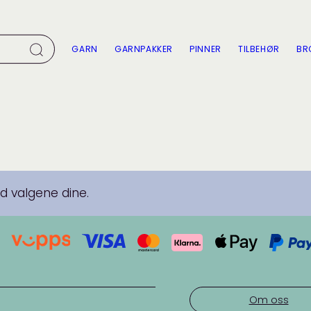
GARN
GARNPAKKER
PINNER
TILBEHØR
BR
 valgene dine.
Om oss