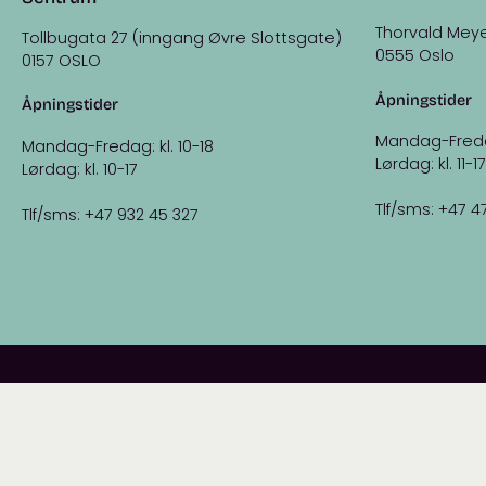
Thorvald Meye
Tollbugata 27 (inngang Øvre Slottsgate)
0555 Oslo
0157 OSLO
Åpningstider
Åpningstider
Mandag-Fredag:
Mandag-Fredag: kl. 10-18
Lørdag: kl. 11-17
Lørdag: kl. 10-17
Tlf/sms: +47 4
Tlf/sms: +47 932 45 327