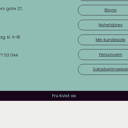
rs gate 27,
Blogg
Nyhetsbrev
 kl. 11-18
Min kundeside
Personvern
77 53 044
Salgsbetingelse
Fru Kvist as