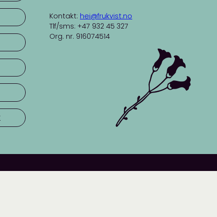
Kontakt:
hei@frukvist.no
Tlf/sms: +47 932 45 327
Org. nr. 916074514
r