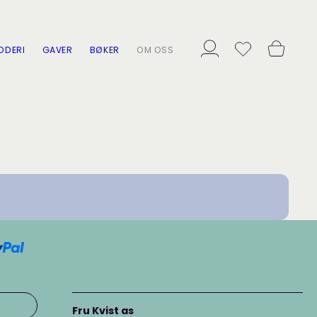
ODERI
GAVER
BØKER
OM OSS
Fru Kvist as