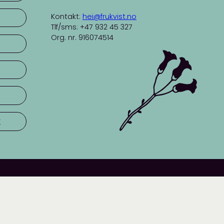
Kontakt:
hei@frukvist.no
Tlf/sms: +47 932 45 327
Org. nr. 916074514
r