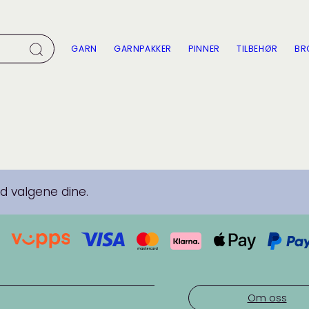
GARN
GARNPAKKER
PINNER
TILBEHØR
BR
 valgene dine.
Om oss