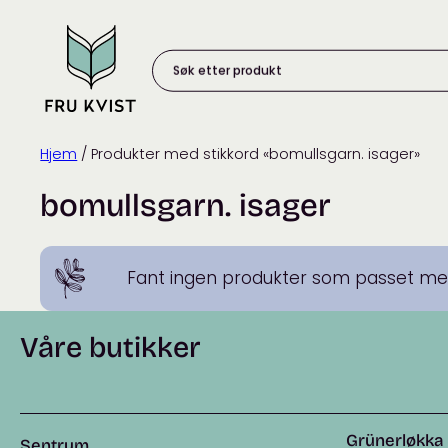
Skip
to
content
Søk
etter
produkt:
Hjem
/ Produkter med stikkord «bomullsgarn. isager»
bomullsgarn. isager
Fant ingen produkter som passet med
Våre butikker
Grünerløkka
Sentrum