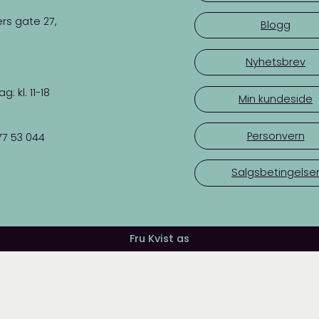
rs gate 27,
Blogg
Nyhetsbrev
 kl. 11-18
Min kundeside
Personvern
77 53 044
Salgsbetingelse
Fru Kvist as