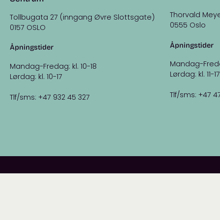
Thorvald Meye
Tollbugata 27 (inngang Øvre Slottsgate)
0555 Oslo
0157 OSLO
Åpningstider
Åpningstider
Mandag-Fredag:
Mandag-Fredag: kl. 10-18
Lørdag: kl. 11-17
Lørdag: kl. 10-17
Tlf/sms: +47 4
Tlf/sms: +47 932 45 327