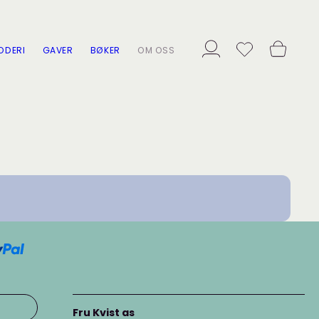
ODERI
GAVER
BØKER
OM OSS
Fru Kvist as