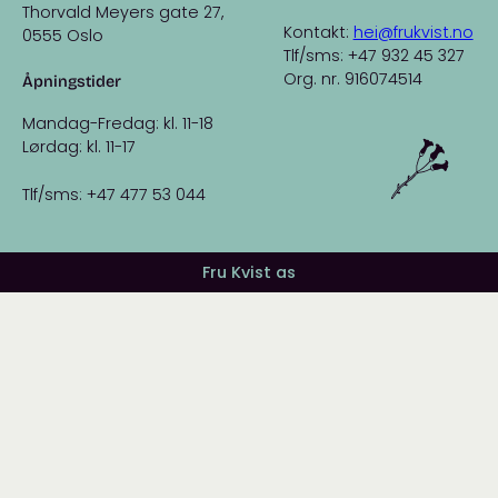
Thorvald Meyers gate 27,
Kontakt:
hei@frukvist.no
0555 Oslo
Tlf/sms: +47 932 45 327
Org. nr. 916074514
Åpningstider
Mandag-Fredag: kl. 11-18
Lørdag: kl. 11-17
Tlf/sms: +47 477 53 044
Fru Kvist as