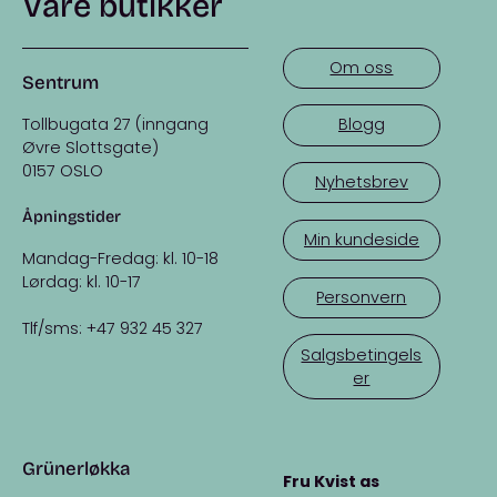
Våre butikker
Om oss
Sentrum
Tollbugata 27 (inngang
Blogg
Øvre Slottsgate)
0157 OSLO
Nyhetsbrev
Åpningstider
Min kundeside
Mandag-Fredag: kl. 10-18
Lørdag: kl. 10-17
Personvern
Tlf/sms: +47 932 45 327
Salgsbetingels
er
Grünerløkka
Fru Kvist as