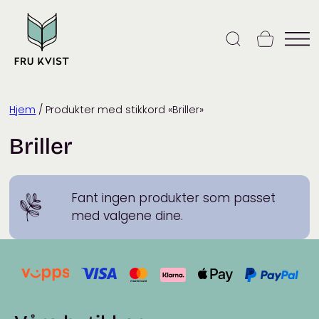
Skip
to
content
Hjem
/ Produkter med stikkord «Briller»
Briller
Fant ingen produkter som passet
med valgene dine.