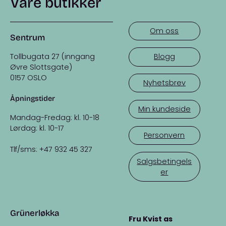
Våre butikker
Om oss
Sentrum
Tollbugata 27 (inngang
Blogg
Øvre Slottsgate)
0157 OSLO
Nyhetsbrev
Åpningstider
Min kundeside
Mandag-Fredag: kl. 10-18
Lørdag: kl. 10-17
Personvern
Tlf/sms: +47 932 45 327
Salgsbetingels
er
Grünerløkka
Fru Kvist as