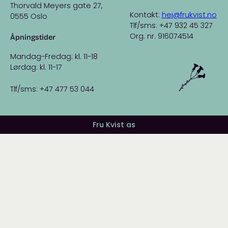
Thorvald Meyers gate 27,
Kontakt:
hei@frukvist.no
0555 Oslo
Tlf/sms: +47 932 45 327
Org. nr. 916074514
Åpningstider
Mandag-Fredag: kl. 11-18
Lørdag: kl. 11-17
Tlf/sms: +47 477 53 044
Fru Kvist as