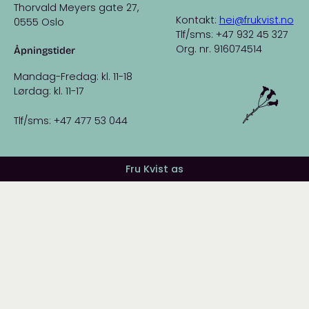
Thorvald Meyers gate 27,
Kontakt:
hei@frukvist.no
0555 Oslo
Tlf/sms: +47 932 45 327
Org. nr. 916074514
Åpningstider
Mandag-Fredag: kl. 11-18
Lørdag: kl. 11-17
Tlf/sms: +47 477 53 044
Fru Kvist as