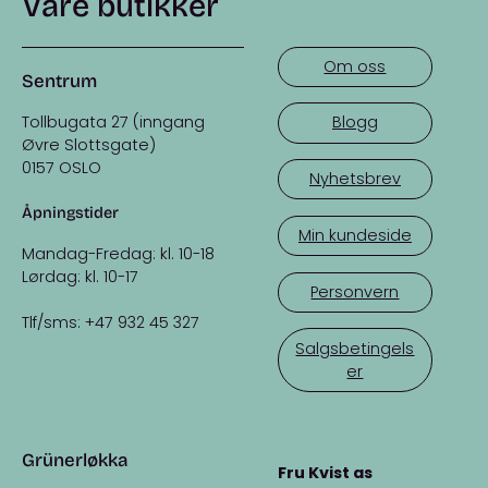
Våre butikker
Om oss
Sentrum
Tollbugata 27 (inngang
Blogg
Øvre Slottsgate)
0157 OSLO
Nyhetsbrev
Åpningstider
Min kundeside
Mandag-Fredag: kl. 10-18
Lørdag: kl. 10-17
Personvern
Tlf/sms: +47 932 45 327
Salgsbetingels
er
Grünerløkka
Fru Kvist as