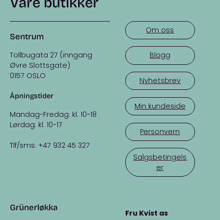
Våre butikker
Om oss
Sentrum
Tollbugata 27 (inngang
Blogg
Øvre Slottsgate)
0157 OSLO
Nyhetsbrev
Åpningstider
Min kundeside
Mandag-Fredag: kl. 10-18
Lørdag: kl. 10-17
Personvern
Tlf/sms: +47 932 45 327
Salgsbetingels
er
Grünerløkka
Fru Kvist as