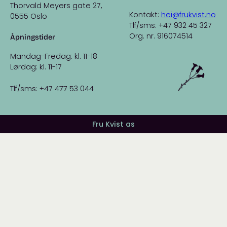
Thorvald Meyers gate 27,
Kontakt:
hei@frukvist.no
0555 Oslo
Tlf/sms: +47 932 45 327
Org. nr. 916074514
Åpningstider
Mandag-Fredag: kl. 11-18
Lørdag: kl. 11-17
Tlf/sms: +47 477 53 044
Fru Kvist as