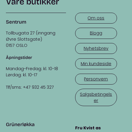
Våre butikker
Om oss
Sentrum
Tollbugata 27 (inngang
Blogg
Øvre Slottsgate)
0157 OSLO
Nyhetsbrev
Åpningstider
Min kundeside
Mandag-Fredag: kl. 10-18
Lørdag: kl. 10-17
Personvern
Tlf/sms: +47 932 45 327
Salgsbetingels
er
Grünerløkka
Fru Kvist as