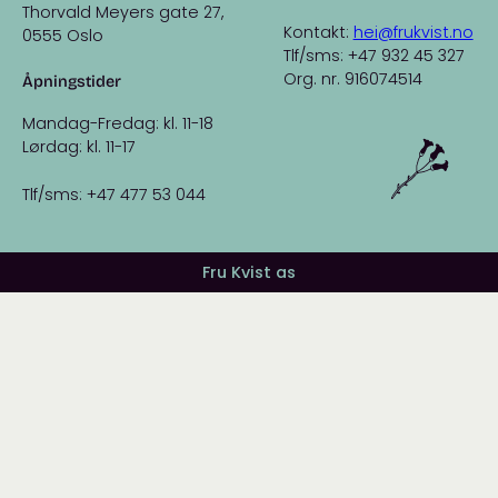
Thorvald Meyers gate 27,
Kontakt:
hei@frukvist.no
0555 Oslo
Tlf/sms: +47 932 45 327
Org. nr. 916074514
Åpningstider
Mandag-Fredag: kl. 11-18
Lørdag: kl. 11-17
Tlf/sms: +47 477 53 044
Fru Kvist as