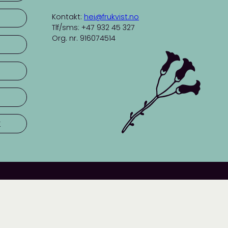
Kontakt:
hei@frukvist.no
Tlf/sms: +47 932 45 327
Org. nr. 916074514
r