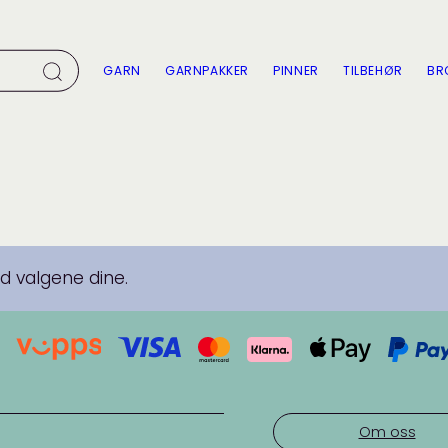
GARN
GARNPAKKER
PINNER
TILBEHØR
BR
 valgene dine.
Om oss