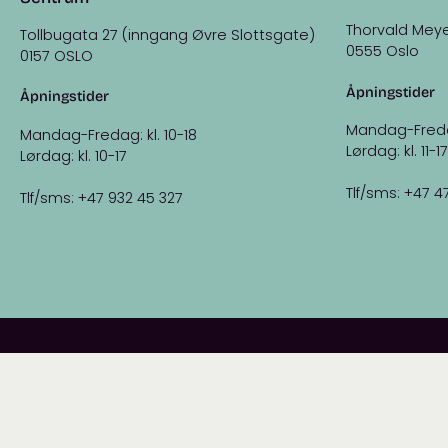
Thorvald Meye
Tollbugata 27 (inngang Øvre Slottsgate)
0555 Oslo
0157 OSLO
Åpningstider
Åpningstider
Mandag-Fredag:
Mandag-Fredag: kl. 10-18
Lørdag: kl. 11-17
Lørdag: kl. 10-17
Tlf/sms: +47 4
Tlf/sms: +47 932 45 327