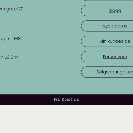
rs gate 27,
Blogg
Nyhetsbrev
 kl. 11-18
Min kundeside
Personvern
77 53 044
Salgsbetingelse
Fru Kvist as