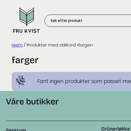
Skip
to
content
Søk
etter
produkt:
Hjem
/ Produkter med stikkord «farger»
farger
Fant ingen produkter som passet med
Våre butikker
Grünerløkka
Sentrum