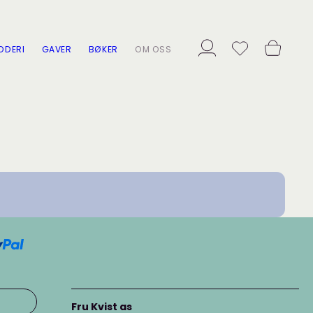
ODERI
GAVER
BØKER
OM OSS
Fru Kvist as