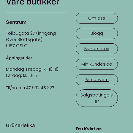
Våre butikker
Om oss
Sentrum
Tollbugata 27 (inngang
Blogg
Øvre Slottsgate)
0157 OSLO
Nyhetsbrev
Åpningstider
Min kundeside
Mandag-Fredag: kl. 10-18
Lørdag: kl. 10-17
Personvern
Tlf/sms: +47 932 45 327
Salgsbetingels
er
Grünerløkka
Fru Kvist as