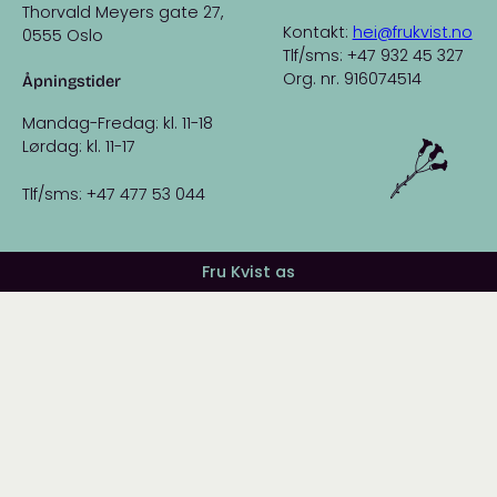
Thorvald Meyers gate 27,
Kontakt:
hei@frukvist.no
0555 Oslo
Tlf/sms: +47 932 45 327
Org. nr. 916074514
Åpningstider
Mandag-Fredag: kl. 11-18
Lørdag: kl. 11-17
Tlf/sms: +47 477 53 044
Fru Kvist as