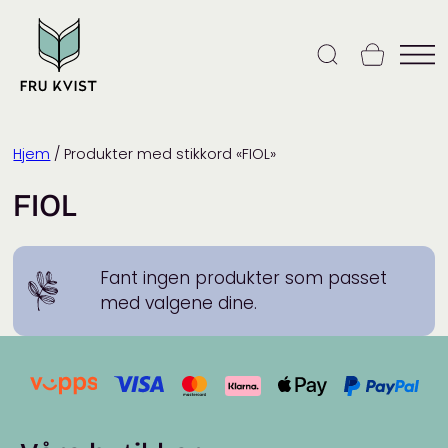
Skip
to
content
Hjem
/ Produkter med stikkord «FIOL»
FIOL
Fant ingen produkter som passet
med valgene dine.