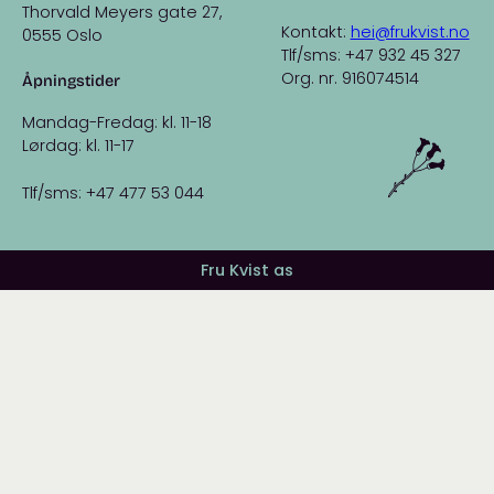
Thorvald Meyers gate 27,
Kontakt:
hei@frukvist.no
0555 Oslo
Tlf/sms: +47 932 45 327
Org. nr. 916074514
Åpningstider
Mandag-Fredag: kl. 11-18
Lørdag: kl. 11-17
Tlf/sms: +47 477 53 044
Fru Kvist as