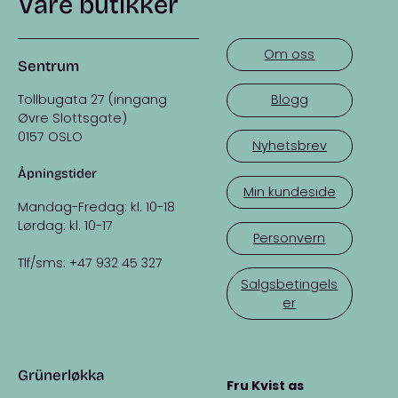
Våre butikker
Om oss
Sentrum
Tollbugata 27 (inngang
Blogg
Øvre Slottsgate)
0157 OSLO
Nyhetsbrev
Åpningstider
Min kundeside
Mandag-Fredag: kl. 10-18
Lørdag: kl. 10-17
Personvern
Tlf/sms: +47 932 45 327
Salgsbetingels
er
Grünerløkka
Fru Kvist as