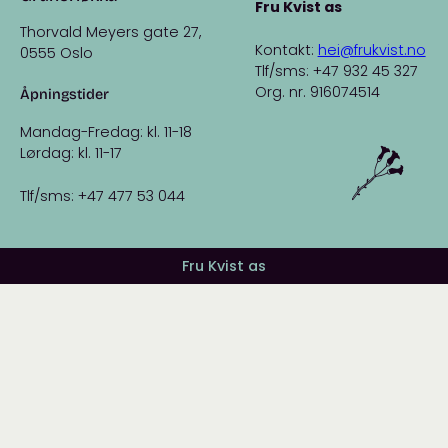
Fru Kvist as
Thorvald Meyers gate 27,
Kontakt:
hei@frukvist.no
0555 Oslo
Tlf/sms: +47 932 45 327
Org. nr. 916074514
Åpningstider
Mandag-Fredag: kl. 11-18
Lørdag: kl. 11-17
Tlf/sms: +47 477 53 044
Fru Kvist as