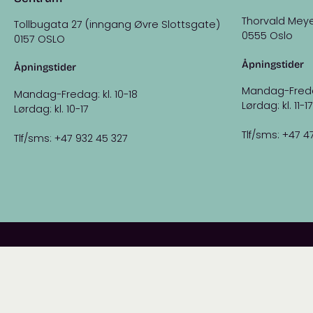
Thorvald Meye
Tollbugata 27 (inngang Øvre Slottsgate)
0555 Oslo
0157 OSLO
Åpningstider
Åpningstider
Mandag-Fredag:
Mandag-Fredag: kl. 10-18
Lørdag: kl. 11-17
Lørdag: kl. 10-17
Tlf/sms: +47 4
Tlf/sms: +47 932 45 327