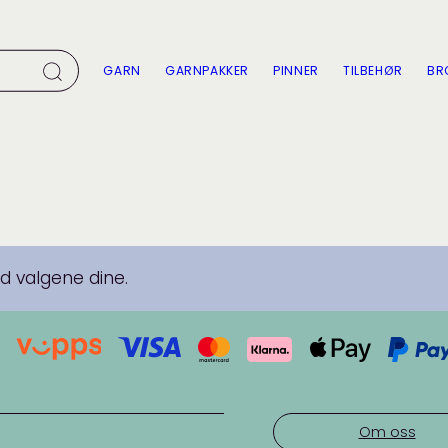
GARN
GARNPAKKER
PINNER
TILBEHØR
BR
 valgene dine.
Om oss