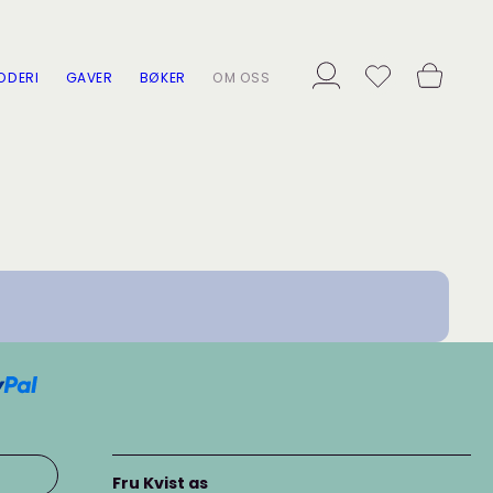
ODERI
GAVER
BØKER
OM OSS
Fru Kvist as