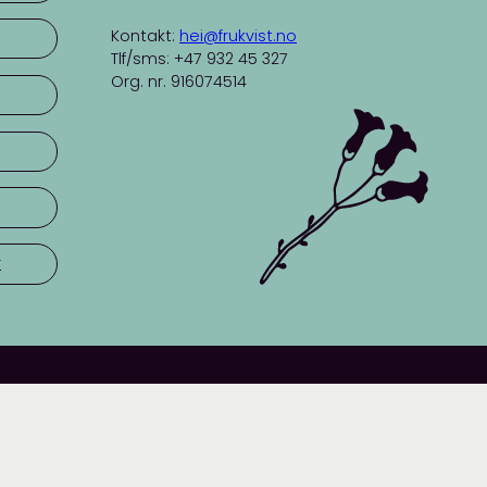
Kontakt:
hei@frukvist.no
Tlf/sms: +47 932 45 327
Org. nr. 916074514
r