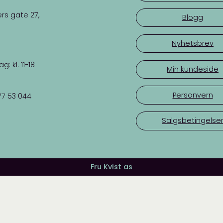
rs gate 27,
Blogg
Nyhetsbrev
 kl. 11-18
Min kundeside
Personvern
77 53 044
Salgsbetingelse
Fru Kvist as