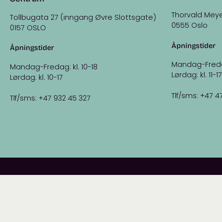
Thorvald Meye
Tollbugata 27 (inngang Øvre Slottsgate)
0555 Oslo
0157 OSLO
Åpningstider
Åpningstider
Mandag-Fredag:
Mandag-Fredag: kl. 10-18
Lørdag: kl. 11-17
Lørdag: kl. 10-17
Tlf/sms: +47 4
Tlf/sms: +47 932 45 327