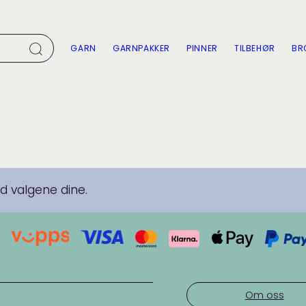
GARN
GARNPAKKER
PINNER
TILBEHØR
BR
 valgene dine.
Om oss