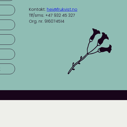
Kontakt:
hei@frukvist.no
Tlf/sms: +47 932 45 327
Org. nr. 916074514
r