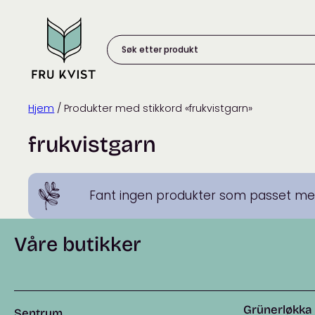
Skip
to
content
Søk
etter
produkt:
Hjem
/ Produkter med stikkord «frukvistgarn»
frukvistgarn
Fant ingen produkter som passet med
Våre butikker
Grünerløkka
Sentrum