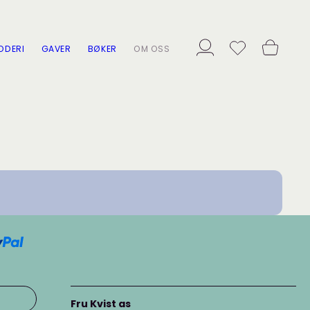
ODERI
GAVER
BØKER
OM OSS
Fru Kvist as