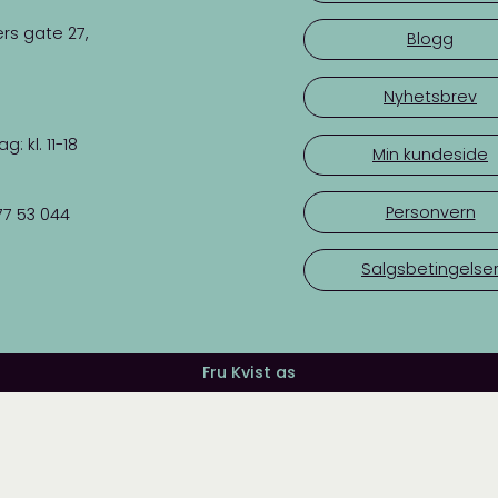
rs gate 27,
Blogg
Nyhetsbrev
 kl. 11-18
Min kundeside
Personvern
77 53 044
Salgsbetingelse
Fru Kvist as