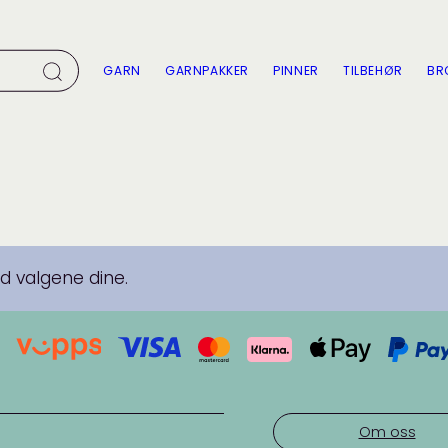
GARN
GARNPAKKER
PINNER
TILBEHØR
BR
 valgene dine.
Om oss