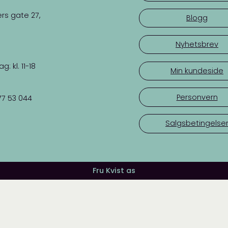
rs gate 27,
Blogg
Nyhetsbrev
 kl. 11-18
Min kundeside
Personvern
77 53 044
Salgsbetingelse
Fru Kvist as