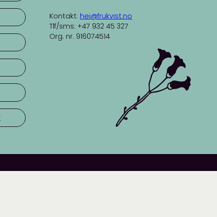
Kontakt:
hei@frukvist.no
Tlf/sms: +47 932 45 327
Org. nr. 916074514
r