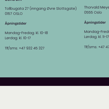
Thorvald Meye
Tollbugata 27 (inngang Øvre Slottsgate)
0555 Oslo
0157 OSLO
Åpningstider
Åpningstider
Mandag-Fredag:
Mandag-Fredag: kl. 10-18
Lørdag: kl. 11-17
Lørdag: kl. 10-17
Tlf/sms: +47 4
Tlf/sms: +47 932 45 327