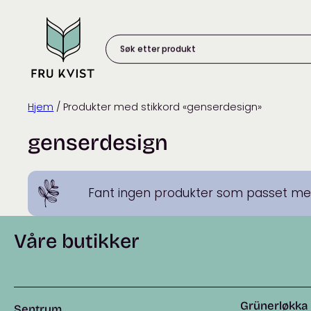
Skip
to
content
Søk
etter
produkt:
Hjem
/ Produkter med stikkord «genserdesign»
genserdesign
Fant ingen produkter som passet med
Våre butikker
Grünerløkka
Sentrum