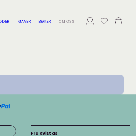
ODERI
GAVER
BØKER
OM OSS
Fru Kvist as