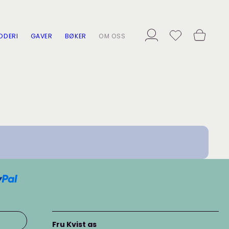
ODERI
GAVER
BØKER
OM OSS
Fru Kvist as