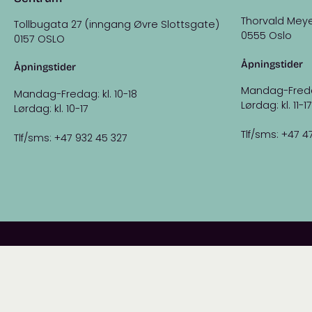
Thorvald Meye
Tollbugata 27 (inngang Øvre Slottsgate)
0555 Oslo
0157 OSLO
Åpningstider
Åpningstider
Mandag-Fredag:
Mandag-Fredag: kl. 10-18
Lørdag: kl. 11-17
Lørdag: kl. 10-17
Tlf/sms: +47 4
Tlf/sms: +47 932 45 327