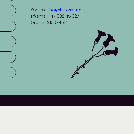
Kontakt:
hei@frukvist.no
Tlf/sms: +47 932 45 327
Org. nr. 916074514
r