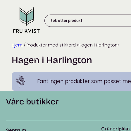
Skip
to
content
Søk
etter
produkt:
Hjem
/ Produkter med stikkord «Hagen i Harlington»
Hagen i Harlington
Fant ingen produkter som passet med
Våre butikker
Grünerløkka
Sentrum