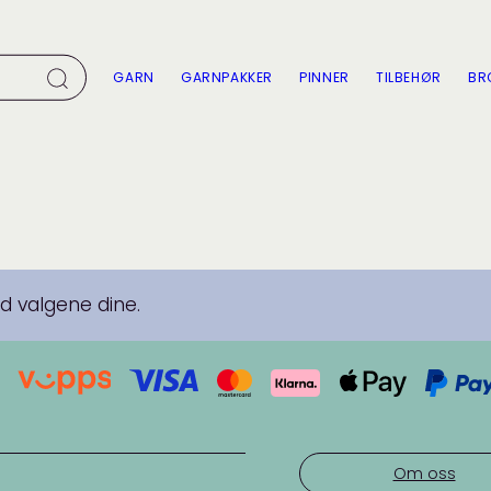
GARN
GARNPAKKER
PINNER
TILBEHØR
BR
 valgene dine.
Om oss