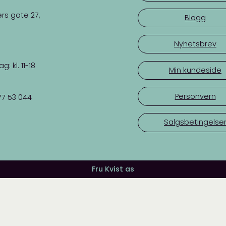
rs gate 27,
Blogg
Nyhetsbrev
 kl. 11-18
Min kundeside
Personvern
77 53 044
Salgsbetingelse
Fru Kvist as