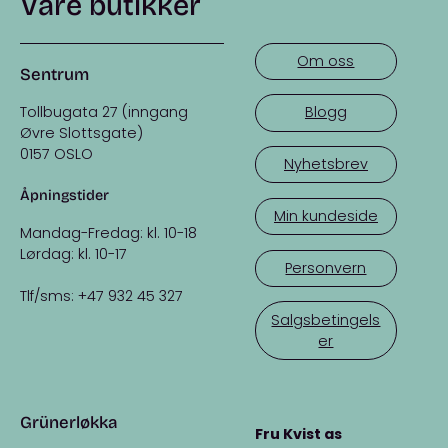
Våre butikker
Om oss
Sentrum
Tollbugata 27 (inngang
Blogg
Øvre Slottsgate)
0157 OSLO
Nyhetsbrev
Åpningstider
Min kundeside
Mandag-Fredag: kl. 10-18
Lørdag: kl. 10-17
Personvern
Tlf/sms: +47 932 45 327
Salgsbetingels
er
Grünerløkka
Fru Kvist as