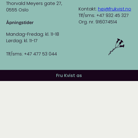
Thorvald Meyers gate 27,
Kontakt:
hei@frukvist.no
0555 Oslo
Tlf/sms: +47 932 45 327
Org. nr. 916074514
Åpningstider
Mandag-Fredag: kl. 11-18
Lørdag: kl. 11-17
Tlf/sms: +47 477 53 044
Fru Kvist as