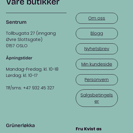
Våre butikker
Om oss
Sentrum
Tollbugata 27 (inngang
Blogg
Øvre Slottsgate)
0157 OSLO
Nyhetsbrev
Åpningstider
Min kundeside
Mandag-Fredag: kl. 10-18
Lørdag: kl. 10-17
Personvern
Tlf/sms: +47 932 45 327
Salgsbetingels
er
Grünerløkka
Fru Kvist as