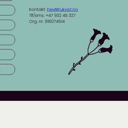
Kontakt:
hei@frukvist.no
Tlf/sms: +47 932 45 327
Org. nr. 916074514
r