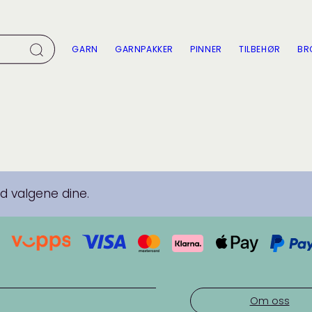
GARN
GARNPAKKER
PINNER
TILBEHØR
BR
 valgene dine.
Om oss