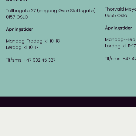
Thorvald Meye
Tollbugata 27 (inngang Øvre Slottsgate)
0555 Oslo
0157 OSLO
Åpningstider
Åpningstider
Mandag-Fredag:
Mandag-Fredag: kl. 10-18
Lørdag: kl. 11-17
Lørdag: kl. 10-17
Tlf/sms: +47 4
Tlf/sms: +47 932 45 327