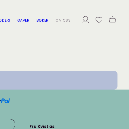
ODERI
GAVER
BØKER
OM OSS
Fru Kvist as