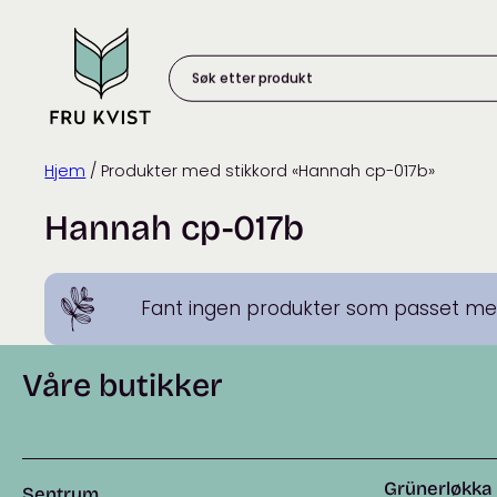
Skip
to
content
Søk
etter
produkt:
Hjem
/ Produkter med stikkord «Hannah cp-017b»
Hannah cp-017b
Fant ingen produkter som passet med
Våre butikker
Grünerløkka
Sentrum