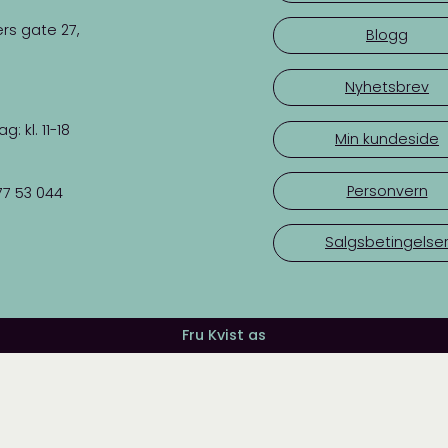
rs gate 27,
Blogg
Nyhetsbrev
 kl. 11-18
Min kundeside
Personvern
77 53 044
Salgsbetingelse
Fru Kvist as