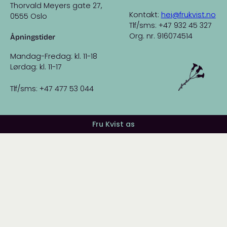
Thorvald Meyers gate 27,
Kontakt:
hei@frukvist.no
0555 Oslo
Tlf/sms: +47 932 45 327
Org. nr. 916074514
Åpningstider
Mandag-Fredag: kl. 11-18
Lørdag: kl. 11-17
Tlf/sms: +47 477 53 044
Fru Kvist as