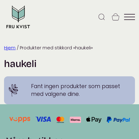
Skip
to
content
Hjem
/ Produkter med stikkord «haukeli»
haukeli
Fant ingen produkter som passet
med valgene dine.