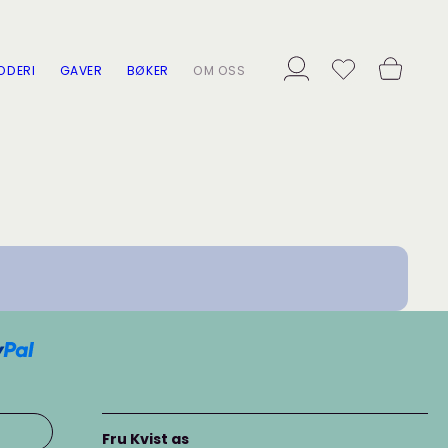
ODERI
GAVER
BØKER
OM OSS
Fru Kvist as