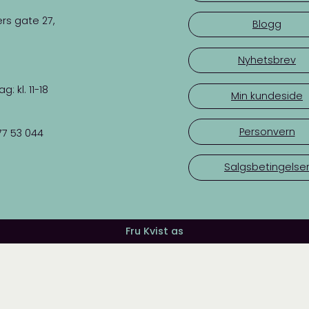
rs gate 27,
Blogg
Nyhetsbrev
 kl. 11-18
Min kundeside
Personvern
77 53 044
Salgsbetingelse
Fru Kvist as