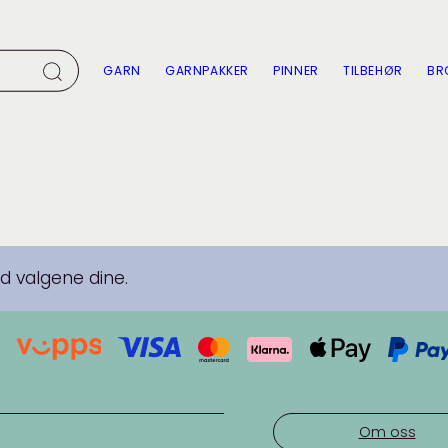
GARN
GARNPAKKER
PINNER
TILBEHØR
BR
 valgene dine.
Om oss