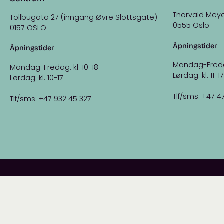
Thorvald Meye
Tollbugata 27 (inngang Øvre Slottsgate)
0555 Oslo
0157 OSLO
Åpningstider
Åpningstider
Mandag-Fredag:
Mandag-Fredag: kl. 10-18
Lørdag: kl. 11-17
Lørdag: kl. 10-17
Tlf/sms: +47 4
Tlf/sms: +47 932 45 327