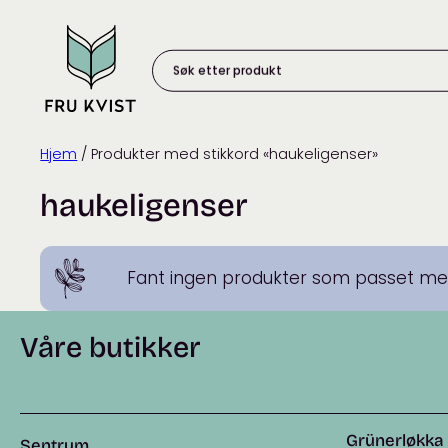
Skip
to
content
Søk
etter
produkt:
Hjem
/ Produkter med stikkord «haukeligenser»
haukeligenser
Fant ingen produkter som passet med
Våre butikker
Grünerløkka
Sentrum