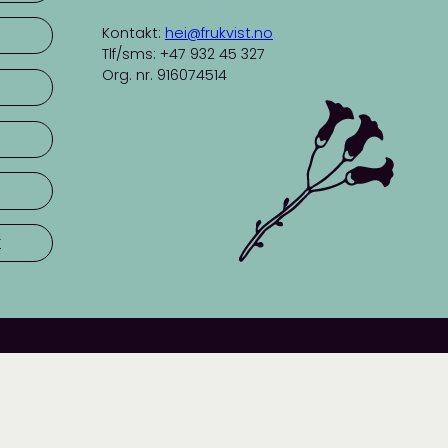
Kontakt:
hei@frukvist.no
Tlf/sms: +47 932 45 327
Org. nr. 916074514
r