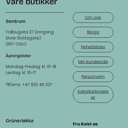
Våre butikker
Om oss
Sentrum
Tollbugata 27 (inngang
Blogg
Øvre Slottsgate)
0157 OSLO
Nyhetsbrev
Åpningstider
Min kundeside
Mandag-Fredag: kl. 10-18
Lørdag: kl. 10-17
Personvern
Tlf/sms: +47 932 45 327
Salgsbetingels
er
Grünerløkka
Fru Kvist as