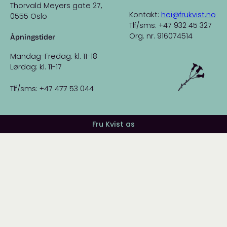
Thorvald Meyers gate 27,
Kontakt:
hei@frukvist.no
0555 Oslo
Tlf/sms: +47 932 45 327
Org. nr. 916074514
Åpningstider
Mandag-Fredag: kl. 11-18
Lørdag: kl. 11-17
Tlf/sms: +47 477 53 044
Fru Kvist as