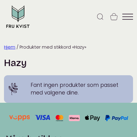
Skip
to
content
Hjem
/ Produkter med stikkord «Hazy»
Hazy
Fant ingen produkter som passet
med valgene dine.