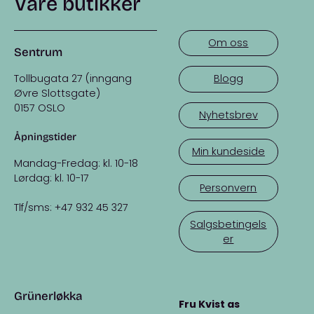
Våre butikker
Om oss
Sentrum
Tollbugata 27 (inngang
Blogg
Øvre Slottsgate)
0157 OSLO
Nyhetsbrev
Åpningstider
Min kundeside
Mandag-Fredag: kl. 10-18
Lørdag: kl. 10-17
Personvern
Tlf/sms: +47 932 45 327
Salgsbetingels
er
Grünerløkka
Fru Kvist as