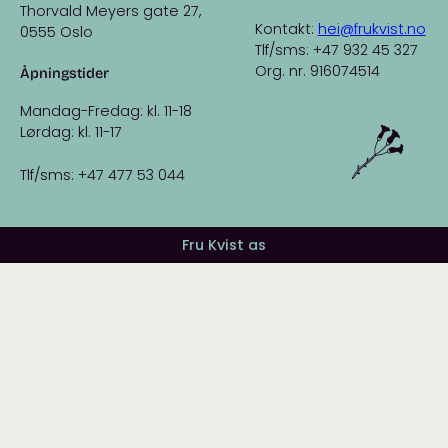
Thorvald Meyers gate 27,
Kontakt:
hei@frukvist.no
0555 Oslo
Tlf/sms: +47 932 45 327
Org. nr. 916074514
Åpningstider
Mandag-Fredag: kl. 11-18
Lørdag: kl. 11-17
Tlf/sms: +47 477 53 044
Fru Kvist as